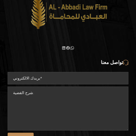
واتساب
لينكد
فيسبوك
تواصل معنا
إن