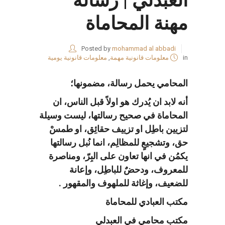
العبدلي | رسالة
مهنة المحاماة
Posted by
mohammad al abbadi
in
معلومات قانونية مهمة
,
معلومات قانونية يومية
المحامي يحمل رسالة، مضمونها؛
أنه لابد ان يُدرك هو اولاً قبل الناس، ان
المحاماة في صحيح رسالتها، ليست وسيلة
لتزيين باطِل او تزييف حقائِق، او طمسْ
حق، وتشجيعٍ للمظالِم، انما نُبل رسالتها
يكمُن في انها تعاون على البِرّ، ومناصرة
للمعروف، ودحضٌ للباطِل، وإعانة
للضعيف، وإغاثة للملهوف والمقهور .
مكتب العبادي للمحاماة
مكتب محامي في العبدلي