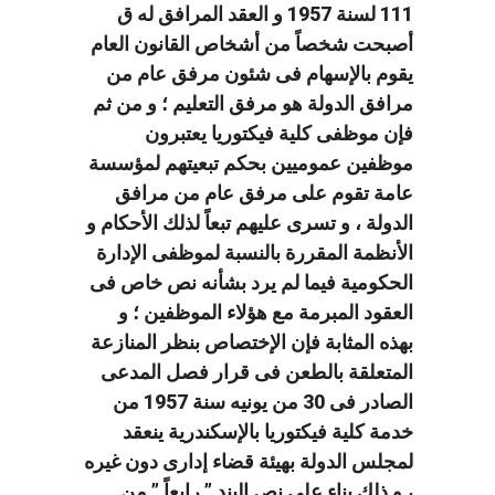
111 لسنة 1957 و العقد المرافق له ق
أصبحت شخصاً من أشخاص القانون العام
يقوم بالإسهام فى شئون مرفق عام من
مرافق الدولة هو مرفق التعليم ؛ و من ثم
فإن موظفى كلية فيكتوريا يعتبرون
موظفين عموميين بحكم تبعيتهم لمؤسسة
عامة تقوم على مرفق عام من مرافق
الدولة ، و تسرى عليهم تبعاً لذلك الأحكام و
الأنظمة المقررة بالنسبة لموظفى الإدارة
الحكومية فيما لم يرد بشأنه نص خاص فى
العقود المبرمة مع هؤلاء الموظفين ؛ و
بهذه المثابة فإن الإختصاص بنظر المنازعة
المتعلقة بالطعن فى قرار فصل المدعى
الصادر فى 30 من يونيه سنة 1957 من
خدمة كلية فيكتوريا بالإسكندرية ينعقد
لمجلس الدولة بهيئة قضاء إدارى دون غيره
، و ذلك بناء على نص البند ” رابعاً ” من