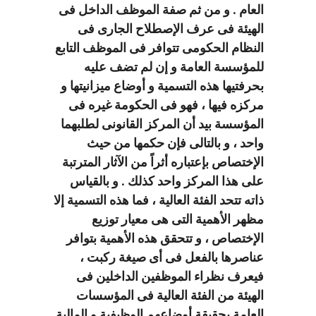
العام . و من ثم صفة الموظف الداخل فى
الهيئة فى عرف الإصطلاح الجارى فى
النظام الحكومى تتوافر فى الموظف التابع
للمؤسسة العامة و إن لم تضف عليه
بحرفتيها هذه التسمية و أوضاع ميزانيتها و
مركزه فيها ، فهو فى الحكومة غيره فى
المؤسسة بيد أن المركز القانونى لطلبهما
واحد ، و بالتالى فإن حكمها من حيث
الإختصاص بإعتباره أثراً من الآثار المترتبة
على هذا المركز واحد كذلك . و بالقياس
ذاته تتحد الفئة العالية ، فما هذه التسمية إلا
مظهر الأهمية التى هى معيار توزيع
الإختصاص ، و تتحقق هذه الأهمية بتوافر
عناصرها بالفعل فى أى صيغة ركبت ،
فيعرف نظراء الموظفين الداخلين فى
الهيئة من الفئة العالية فى المؤسسات
العامة بحقيقة أوضاعهم الوظيفية و المالية