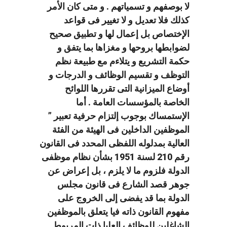
لا بوصفهم و تسمياتهم . و متى كان الأمر
كذلك فلا تعديل و لا تغيير فى قواعد
الإختصاص بل إعمال لها و تطبيق صحيح
لضوابطها بروحها و مغزاها بما يتفق و
حكمة التشريع و يتلاءم مع طبيعة نظم
التوظف و تقسيم الوظائف و الدرجات و
أوضاع الميزانية التى تقررها اللوائح
الخاصة بالمؤسسات العامة . أما
الإستمساك بوجوب إلتزام حرفية تعبير ”
الموظفين الداخلين فى الهيئة من الفئة
العالية بمدلوله اللفظى المحدد فى القانون
رقم 210 لسنة 1951 بشأن نظام موظفى
الدولة فلزوم ما لا يلزم ، بل إعراض عن
جوهر قصد الشارع فى قانون مجلس
الدولة بما قد يفضى إلى الخروج على
مفهوم القانون ذاته فيا يتعلق بالموظفين
الشاغلين للوظائف العليا ذات المربوط