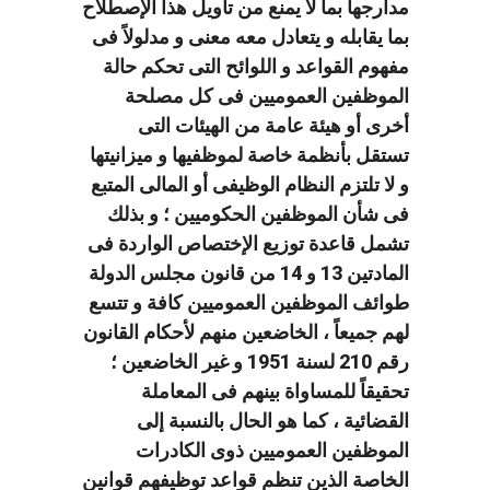
مدارجها بما لا يمنع من تأويل هذا الإصطلاح
بما يقابله و يتعادل معه معنى و مدلولاً فى
مفهوم القواعد و اللوائح التى تحكم حالة
الموظفين العموميين فى كل مصلحة
أخرى أو هيئة عامة من الهيئات التى
تستقل بأنظمة خاصة لموظفيها و ميزانيتها
و لا تلتزم النظام الوظيفى أو المالى المتبع
فى شأن الموظفين الحكوميين ؛ و بذلك
تشمل قاعدة توزيع الإختصاص الواردة فى
المادتين 13 و 14 من قانون مجلس الدولة
طوائف الموظفين العموميين كافة و تتسع
لهم جميعاً ، الخاضعين منهم لأحكام القانون
رقم 210 لسنة 1951 و غير الخاضعين ؛
تحقيقاً للمساواة بينهم فى المعاملة
القضائية ، كما هو الحال بالنسبة إلى
الموظفين العموميين ذوى الكادرات
الخاصة الذين تنظم قواعد توظيفهم قوانين