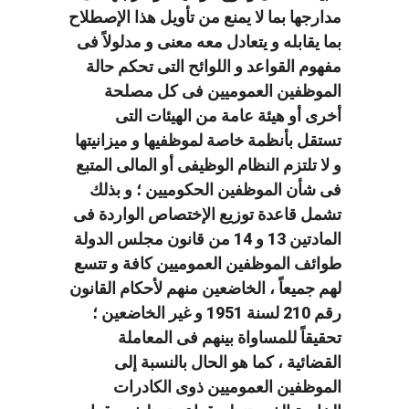
مدارجها بما لا يمنع من تأويل هذا الإصطلاح
بما يقابله و يتعادل معه معنى و مدلولاً فى
مفهوم القواعد و اللوائح التى تحكم حالة
الموظفين العموميين فى كل مصلحة
أخرى أو هيئة عامة من الهيئات التى
تستقل بأنظمة خاصة لموظفيها و ميزانيتها
و لا تلتزم النظام الوظيفى أو المالى المتبع
فى شأن الموظفين الحكوميين ؛ و بذلك
تشمل قاعدة توزيع الإختصاص الواردة فى
المادتين 13 و 14 من قانون مجلس الدولة
طوائف الموظفين العموميين كافة و تتسع
لهم جميعاً ، الخاضعين منهم لأحكام القانون
رقم 210 لسنة 1951 و غير الخاضعين ؛
تحقيقاً للمساواة بينهم فى المعاملة
القضائية ، كما هو الحال بالنسبة إلى
الموظفين العموميين ذوى الكادرات