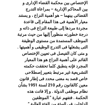
الإختصاص بين محكمة القضاء الإدارى و
بين المحاكم الإدارية – بمراعاة التدرج
القضائى بينهما – هو أهمية النزاع ، و يستند
معيار الأهمية فى هذا المقام إلى قاعدة
مجردة مردها إلى طبيعة النزاع فى ذاته و
درجة خطورته منظوراً إليها من حيث مرتبة
الموظف المستمدة من مستوى الوظيفة
التى يشغلها فى التدرج الوظيفى و أهميتها .
و متى كان الفيصل فى تعيين الإختصاص
القائم على أهمية النزاع هو هذا المعيار
المجرد فإنه ينطبق كلما تحققت حكمته
التشريعية غير مرتبط بتعبير إصطلاحى
خاص قصد به معنى محدد فى إطار قانون
معين كالقانون رقم 210 لسنة 1951 بشأن
نظام موظفى الدولة . و إلا فاتت هذه
الحكمة . فتفهم عبارة ” الموظفين
الداخلين فى الهيئة من الفئة العالية ”