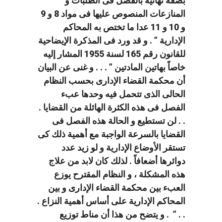
بصفة نهائية بالفصل فى الطلبات و
المنازعات المنصوص عليها فى مواد 8 و 9
و 10 و 11 عدا ما تختص به المحاكم
الإدارية ” . و قد ورد فى المذكرة الإيضاحية
للقانون رقم 165 لسنة 1955 المشار إليه
خاصاً بهاتين المادتين ” . . . و غنى عن البيان
أن محكمة القضاء الإدارى بحسب النظام
الحالى الذى تتحمل فيه وحدها عبء
الفصل فى هذه الكثرة الهائلة من القضايا .
. . لن تستطيع و الحالة هذه الفصل فى
القضايا بالسرعة الواجبة مع أهمية ذلك كى
تستقر الأوضاع الإدارية و لو زيد عدد
دوائرها أضعافاً . لذلك كان لابد من علاج
هذه المشكلة ، و النظام المقترح يوزع
العبء بين محكمة القضاء الإدارى و بين
المحاكم الإدارية على أساس أهمية النزاع .
. . ” ‏. و يتضح من هذا أن مناط توزيع