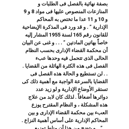
بصفة نهائية بالفصل فى الطلبات و
المنازعات المنصوص عليها فى مواد 8 و 9
و 10 و 11 عدا ما تختص به المحاكم
الإدارية ” . و قد ورد فى المذكرة الإيضاحية
للقانون رقم 165 لسنة 1955 المشار إليه
خاصاً بهاتين المادتين ” . . . و غنى عن البيان
أن محكمة القضاء الإدارى بحسب النظام
الحالى الذى تتحمل فيه وحدها عبء
الفصل فى هذه الكثرة الهائلة من القضايا .
. . لن تستطيع و الحالة هذه الفصل فى
القضايا بالسرعة الواجبة مع أهمية ذلك كى
تستقر الأوضاع الإدارية و لو زيد عدد
دوائرها أضعافاً . لذلك كان لابد من علاج
هذه المشكلة ، و النظام المقترح يوزع
العبء بين محكمة القضاء الإدارى و بين
المحاكم الإدارية على أساس أهمية النزاع .
. . ” ‏. و يتضح من هذا أن مناط توزيع