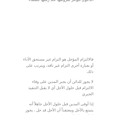
الدعوى المدنية
شروط قبول الدعوى
الصفة والمصلحة والأهلية
محامي مدني في الأردن
مكتب العبادي للمحاماة
فالالتزام المؤجل هو التزام غير مستحق الأداء
أو بعبارة أخرى التزام غير نافذ، ويترتب على
ذلك:
لا يجوز للدائن أن يجبر المدين على وفاء
الالتزام قبل حلول الأجل أي لا يقبل التنفيذ
الجبري.
إذا أوفى المدين قبل حلول الأجل جاهلاً أنه
يتمتع بالأجل ومعتقداً أن الأجل قد حل ، يجوز