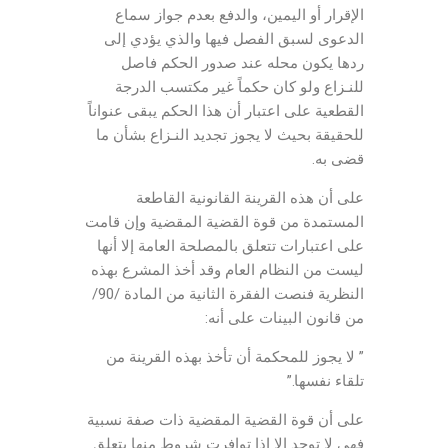
الإقرار أو اليمين، والدفع بعدم جواز سماع
الدعوى لسبق الفصل فيها والذي يؤدي إلى
ردها يكون محله عند صدور الحكم فاصل
للنـزاع ولو كان حكماً غير مكتسب الدرجة
القطعية على اعتبار أن هذا الحكم يبقى عنواناً
للحقيقة بحيث لا يجوز تجديد النـزاع بشأن ما
قضى به.
على أن هذه القرينة القانونية القاطعة
المستمدة من قوة القضية المقضية وإن قامت
على اعتبارات تتعلق بالمصلحة العامة إلا أنها
ليست من النظام العام وقد أخذ المشرع بهذه
النظرية فنصت الفقرة الثانية من المادة /90/
من قانون البينات على أنه:
” لا يجوز للمحكمة أن تأخذ بهذه القرينة من
تلقاء نفسها.”
على أن قوة القضية المقضية ذات صفة نسبية
فهي لا توجد إلا إذا توافرت شروط منها يتعلق