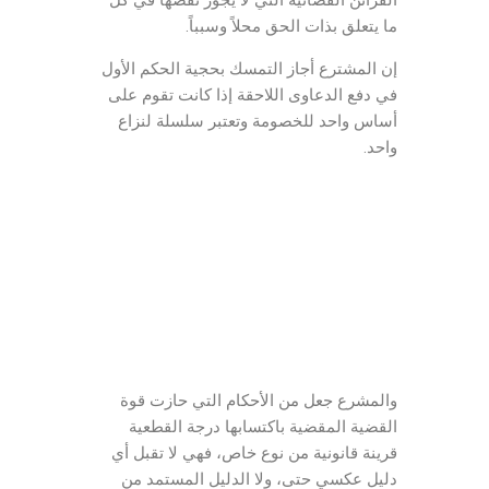
القرائن القضائية التي لا يجوز نقضها في كل
ما يتعلق بذات الحق محلاً وسبباً.
إن المشترع أجاز التمسك بحجية الحكم الأول
في دفع الدعاوى اللاحقة إذا كانت تقوم على
أساس واحد للخصومة وتعتبر سلسلة لنزاع
واحد.
الدعوى المدنية
شروط قبول الدعوى
الصفة والمصلحة والأهلية
محامي مدني في الأردن
مكتب العبادي للمحاماة
والمشرع جعل من الأحكام التي حازت قوة
القضية المقضية باكتسابها درجة القطعية
قرينة قانونية من نوع خاص، فهي لا تقبل أي
دليل عكسي حتى، ولا الدليل المستمد من