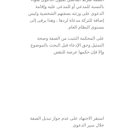
بالنسبة للمدعي أو للمدعى عليه وإقامة
الدعوى على ورثته بصفتهم الشخصية وليس
إضافة للتركة مدعاة لردها ، وهذا يرقى إلى
مستوى النظام العام.
على المحكمة التثبت من الصفة وصحة
التمثيل وحق الإدعاء قبل البحث بالموضوع
وإلا فإن حكمها عرضة للنقض.
الدعوى المدنية
شروط قبول الدعوى
الصفة والمصلحة والأهلية
محامي مدني في الأردن
مكتب العبادي للمحاماة
استقر الاجتهاد على عدم جواز تبديل الصفة
خلال سير الدعوى.