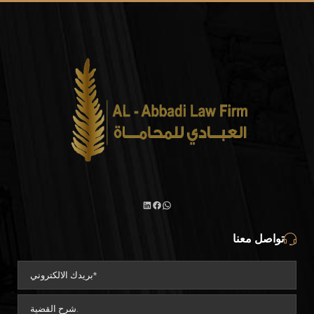
واتساب
لينكد
فيسبوك
تواصل معنا
إن