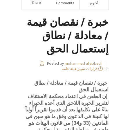
Share
أكتوبر
Comments
خبرة / نقصان قيمة
/ معادلة / نطاق
إستعمال الحق
Posted by
mohammad al abbadi
in
قرارات تمييز هيئة عامة
خبرة / نقصان قيمة / معادلة / نطاق
استعمال الحق
إن الطعن في اعتماد محكمة الاستئناف
لتقرير الخبرة اللاحق الذي أعده الخبراء
بناءً على تكليفها بعد أن قدموا تقريراً أولياً
لها كبينة في الدعوى وفق ما هو مبين في
المادتين (33 و34) من قانون البينات هو
طعن في سلطة التقديرية لمحكمة