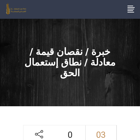
خبرة / نقصان قيمة /
معادلة / نطاق إستعمال
الحق
0
03