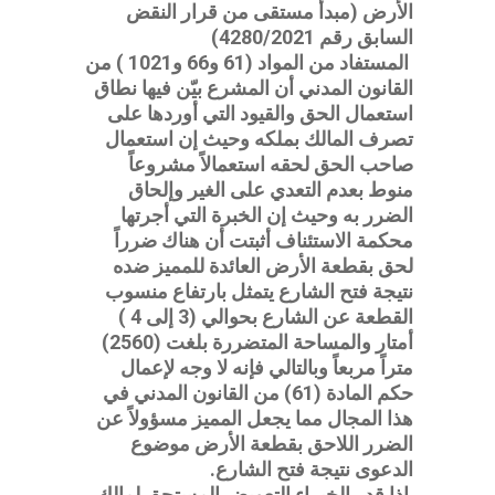
الأرض (مبدأ مستقى من قرار النقض
السابق رقم 4280/2021)
المستفاد من المواد (61 و66 و1021 ) من
القانون المدني أن المشرع بيّن فيها نطاق
استعمال الحق والقيود التي أوردها على
تصرف المالك بملكه وحيث إن استعمال
صاحب الحق لحقه استعمالاً مشروعاً
منوط بعدم التعدي على الغير وإلحاق
الضرر به وحيث إن الخبرة التي أجرتها
محكمة الاستئناف أثبتت أن هناك ضرراً
لحق بقطعة الأرض العائدة للمميز ضده
نتيجة فتح الشارع يتمثل بارتفاع منسوب
القطعة عن الشارع بحوالي (3 إلى 4 )
أمتار والمساحة المتضررة بلغت (2560)
متراً مربعاً وبالتالي فإنه لا وجه لإعمال
حكم المادة (61) من القانون المدني في
هذا المجال مما يجعل المميز مسؤولاً عن
الضرر اللاحق بقطعة الأرض موضوع
الدعوى نتيجة فتح الشارع.
إذا قدر الخبراء التعويض المستحق لمالك