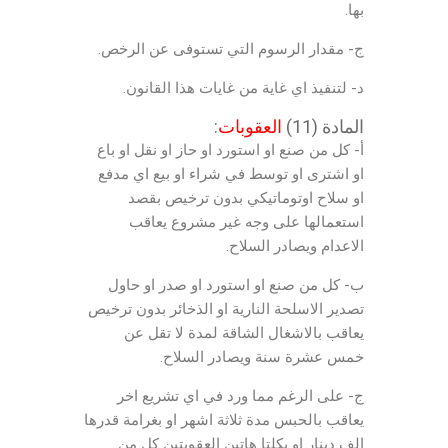
بها.
ج- مقدار الرسوم التي تستوفى عن الرخص.
د- لتنفيذ اي غاية من غايات هذا القانون.
المادة (11)
العقوبات
:
أ- كل من صنع او استورد او حاز او نقل او باع
او اشترى او توسط في شراء او بيع اي مدفع
او سلاح اوتوماتيكي بدون ترخيص بقصد
استعمالها على وجه غير مشروع يعاقب
الاعدام ويصادر السلاح.
ب- كل من صنع او استورد او صدر او حاول
تصدير الاسلحة النارية او الذخائر بدون ترخيص
يعاقب بالاشغال الشاقة لمدة لا تقل عن
خمس عشرة سنة ويصادر السلاح.
ج- على الرغم مما ورد في اي تشريع اخر
يعاقب بالحبس مدة ثلاثة اشهر او بغرامة قدرها
الف دينار او بكلتا هاتين العقوبتين كل من