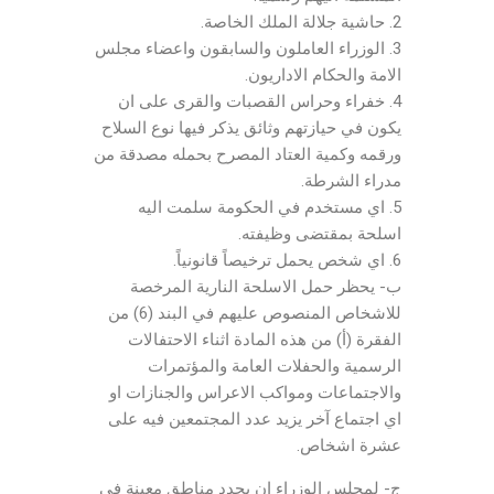
2. حاشية جلالة الملك الخاصة.
3. الوزراء العاملون والسابقون واعضاء مجلس
الامة والحكام الاداريون.
4. خفراء وحراس القصبات والقرى على ان
يكون في حيازتهم وثائق يذكر فيها نوع السلاح
ورقمه وكمية العتاد المصرح بحمله مصدقة من
مدراء الشرطة.
5. اي مستخدم في الحكومة سلمت اليه
اسلحة بمقتضى وظيفته.
6. اي شخص يحمل ترخيصاً قانونياً.
ب- يحظر حمل الاسلحة النارية المرخصة
للاشخاص المنصوص عليهم في البند (6) من
الفقرة (أ) من هذه المادة اثناء الاحتفالات
الرسمية والحفلات العامة والمؤتمرات
والاجتماعات ومواكب الاعراس والجنازات او
اي اجتماع آخر يزيد عدد المجتمعين فيه على
عشرة اشخاص.
ج- لمجلس الوزراء ان يحدد مناطق معينة في