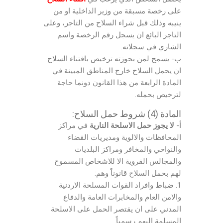
على رخصة مسبقة من وزير الداخلية او من
ينيبه وذلك قبل شراء السلاح من التاجر، وعلى
التاجر البائع ان يسجل رقم الرخصة واسم
الشاري في سجلاته.
ب- يسمح لمن بحوزته ترخيص باقتناء السلاح
ان يحمل السلاح خارج المناطق المبينة في
المادة الرابعة من هذا القانون دونما حاجة
لترخيص بحمله.
المادة (4) شروط حمل السلاح:
أ-
لا يجوز حمل الاسلحة النارية
في مراكز
المحافظات والالوية ومديريات القضاء
والنواحي والمخافر ومراكز البلديات
والمجالس القروية الا للاشخاص المسموح
لهم بحمل السلاح قانوناً وهم:
1. ضباط وافراد القوات المسلحة الاردنية
والامن العام والمخابرات العامة والدفاع
المدني على ان يقتصر الحمل على الاسلحة
المسلمة اليهم رسمياً.