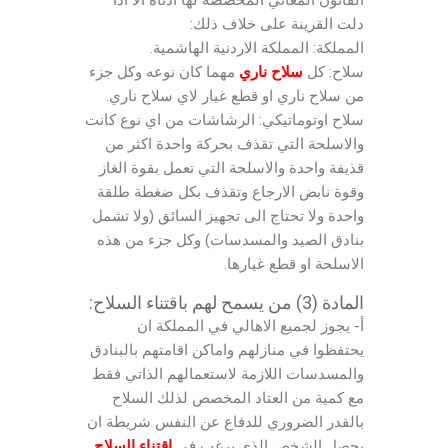
دلت القرينة على خلاف ذلك:
المملكة: المملكة الاردنية الهاشمية.
سلاح: كل
سلاح ناري
مهما كان نوعه وكل جزء
من سلاح ناري او قطع غيار لاي سلاح ناري.
سلاح اوتوماتيكي: الرشاشات من اي نوع كانت
والاسلحة التي تقذف بحركة واحدة اكثر من
قذيفة واحدة والاسلحة التي تعمل بقوة الغاز
وقوة نابض الارجاع وتقذف بكل ضغطة طلقة
واحدة ولا تحتاج الى تجهيز السائق (ولا تشمل
بنادق الصيد والمسدسات) وكل جزء من هذه
الاسلحة او قطع غيارها.
المادة (3) من يسمح لهم باقتناء السلاح:
أ- يجوز لجميع الاهالي في المملكة ان
يحتفظوا في منازلهم واماكن اقامتهم بالبنادق
والمسدسات اللازمة لاستعمالهم الذاتي فقط
مع كمية من العتاد المخصص لذلك السلاح
بالقدر الضروري للدفاع عن النفس شريطة ان
يحصل الشخص الذي يرغب في
اقتناء السلاح