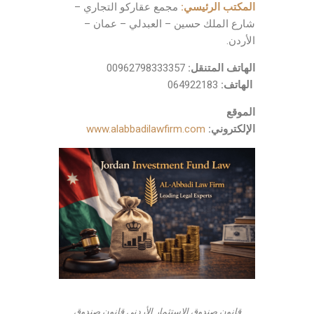
المكتب الرئيسي
:
مجمع عقاركو التجاري –
شارع الملك حسين – العبدلي – عمان –
الأردن.
الهاتف المتنقل:
00962798333357
الهاتف
:
064922183
الموقع
الإلكتروني
:
www.alabbadilawfirm.com
قانون صندوق الاستثمار الأردني قانون صندوق