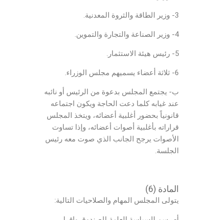
3- وزير الطاقة والثروة المعدنية.
4- وزير الصناعة والتجارة والتموين.
5- رئيس هيئة الاستثمار.
6- ثلاثة أعضاء يسميهم مجلس الوزراء.
ب- يجتمع المجلس بدعوة من الرئيس أو نائبه
عند غيابه كلما دعت الحاجة ويكون اجتماعه
قانونياً بحضور أغلبية أعضائه، ويتخذ المجلس
قراراته بأغلبية أصوات أعضائه، وإذا تساوت
الأصوات يرجح الجانب الذي صوت معه رئيس
الجلسة.
المادة (6)
يتولى المجلس المهام والصلاحيات التالية:
أ- رسم السياسة العامة للصندوق وإقرار