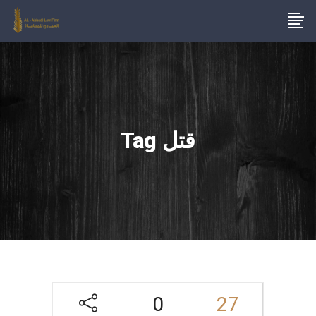
قتل Tag
0
27