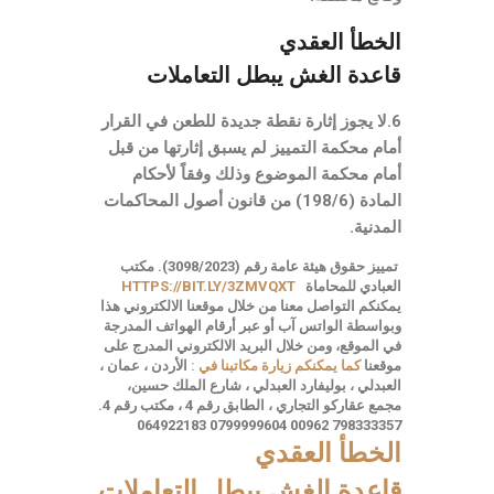
الخطأ العقدي
قاعدة الغش يبطل التعاملات
6.لا يجوز إثارة نقطة جديدة للطعن في القرار
أمام محكمة التمييز لم يسبق إثارتها من قبل
أمام محكمة الموضوع وذلك وفقاً لأحكام
المادة (198/6) من قانون أصول المحاكمات
المدنية.
تمييز حقوق هيئة عامة رقم (3098/2023).
مكتب
العبادي للمحاماة
HTTPS://BIT.LY/3ZMVQXT
يمكنكم التواصل معنا من خلال موقعنا الالكتروني هذا
وبواسطة الواتس آب
أو عبر أرقام الهواتف المدرجة
في الموقع،
ومن خلال البريد الالكتروني المدرج على
موقعنا
كما يمكنكم زيارة مكاتبنا في :
الأردن ، عمان ،
العبدلي ، بوليفارد العبدلي ، شارع الملك حسين،
مجمع عقاركو التجاري ، الطابق رقم 4 ، مكتب رقم 4.
064922183
0799999604
798333357 00962
الخطأ العقدي
قاعدة الغش يبطل التعاملات