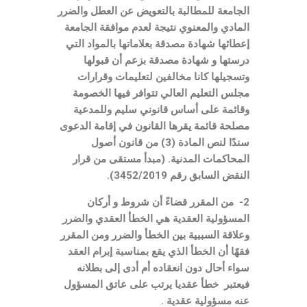
الجامعة للمطالبة بالتعويض عن العطل والضرر
المادي والمعنوي نتيجة لعدم موافقة الجامعة
إعطائها شهادة مصدقة بعلاماتها بالمواد التي
درستها و شهادة مصدقة بزعم أن قبولها
وتسجيلها كانا مخالفين لتعليمات وقرارات
مجلس التعليم العالي تتوافر فيها الخصومة
وقائمة على أساس قانوني سليم وللمدعية
مصلحة قائمة يقرها القانون في إقامة الدعوى
سندًا لنص المادة (3) من قانون أصول
المحاكمات المدنية. (مبدأ مستقى من قرار
النقض السابق رقم 3452/2019).
2- من المقرر قضاءً أن شروط و أركان
المسؤولية العقدية هي الخطأ العقدي والضرر
وعلاقة السببية بين الخطأ والضرر ومن المقرر
فقهًا أن الخطأ الذي يقع بمناسبة إبرام العقد
سواء أحال دون انعقاده أم أدى إلى بطلانه
فيعتبر خطأ عقديا يرتب على عاتق المسؤول
عنه مسؤولية عقدية .