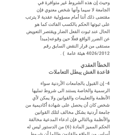
وحيث إن هذه الشروط غير متوافرة في
الجامعة لا سيما وأنها شخص معنوي فإن
مقتضى ذلك أننا أمام مسؤولية عقدية لا يترتب
على ثبوتها الحكم بالكسب الفائت كما هو
الحال عند ثبوت الفعل الضار ويقتصر التعويض
عن الضرر الواقع فعلًا حين وقوعه(مبدأ
مستقى من قرار النقض السابق رقم
4026/2012 هيئة عامة ) .
الخطأ العقدي
قاعدة الغش يبطل التعاملات
4- إن القبول بالجامعات الأردنية سواء
الرسمية والخاصة يستند الى شروط تمليها
الأنظمة والتعليمات والقوانين ولا يمكن لأي
شخص كان أن يحصل على شهادة أكاديمية من
جامعة أردنية بشكل مخالف لتلك القوانين
والأنظمة وبالتالي فإن ادعاء المدعية مخالفة
الحكم المميز المادة (6) من الدستور ليس له
أساس من الواقع والقانون طالما أن شروط