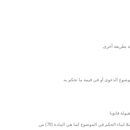
6- إن اليمين المتممة هي التي تلجأ المحكمة إلى تحليفها استكمالا لقناعتها حينما لا تجد في الدعوى دليلا كاملا لبناء الحكم في الموضوع كما هي المادة (70) من