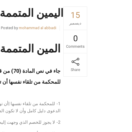
اليمين المتممة
15
ديسمبر
Posted by
mohammad al abbadi
0
المين المتممة:
Comments
موقع محامي
Share
جاء في نص المادة (70) من قانون البينات الأردني ما يلي:
للمحكمة من تلقاء نفسها أن ت
موقع استشارات قانونية
1- للمحكمة من تلقاء نفسها |أن 
الدعوى دليل كامل وأن لا تكون ال
2- لا يجوز للخصم الذي وجهت إليه المحكمة اليمين المتممة أن يردها على خصمه.