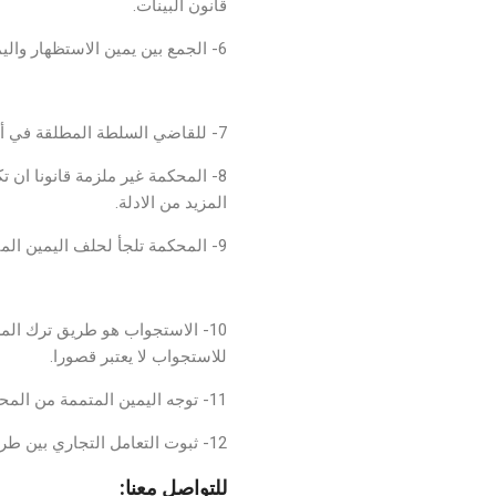
قانون البينات.
6- الجمع بين يمين الاستظهار واليمين المتممة التي رأت المحكمة توجيهها وتحليفها يتفق مع احكام القانون.
موقع استشارات قانونية
7- للقاضي السلطة المطلقة في أن يوجه اليمين المتممة لأي من الخصمين استكمالا لبناء الحكم بمقتضى المادة (70) من قانون البينات.
8- المحكمة غير ملزمة قانونا ان
المزيد من الادلة.
9- المحكمة تلجأ لحلف اليمين المتممة استكمالا لقناعتها حينما لا تجد في الدعوى دليلا كاملا لبناء الحكم في الموضوع.
موقع محامي
10- الاستجواب هو طريق ترك ال
للاستجواب لا يعتبر قصورا.
11- توجه اليمين المتممة من المحكمة إلى من تريد تحليفه اإاها في حال عدم وجود الدليل الكامل لمصلحة المذكور او نقص الدليل.
12- ثبوت التعامل التجاري بين طرفي الدعوى ليس كافيا وحده لتحليف المدعي اليمين المتممة على صحة انشغال ذمة المدعى عليه بالمبلغ المطالب به.
للتواصل معنا: