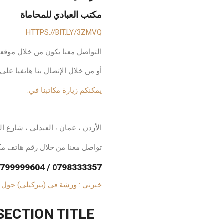
مكتب العبادي للمحاماة
HTTPS://BIT.LY/3ZMVQ
التواصل معنا يكون من خلال موقعنا
أو من خلال الإتصال بنا هاتفيا على أ
يمكنكم زيارة مكاتبنا في:
موقع محامي في الأردن
الأردن ، عمان ، العبدلي ، شارع الملك 
تواصل معنا من خلال رقم هاتف مكت
0798333357 / 0799999604 / 064922183.
خبرني : ورشة في (بيركيلي) حول قانون الاع
SECTION TITLE