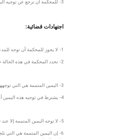
3- للمحكمة أن ترجع عن توجيه اليمين المتممة قبل حلفها.
موقع استشارات قانونية
اجتهادات قضائية:
موقع محامي في الأردن
1- لا يجوز للمحكمة أن توجه للمدعي اليمين المتممة لتحديد قيمة المدعى به إلا إذا استحال تحديد هذه القيمة بطريقة أخرى.
2- تحدد المحكمة في هذه الحالة حدا أقصى للقيمة التي يصدق فيها المدعي بيمينه.
موقع محامي في الأردن
3- اليمين المتممة هي التي توجهها المحكمة من تلقاء نفسها، لأي من الخصمين لتبني على ذلك حكمها في موضوع الدعوى أو في قيمة ما تحكم به.
4- يشترط في توجيه هذه اليمين ألا يكون في الدعوى دليل كامل وإلا تكون الدعوى خالية من أي دليل.
استشارات قانونية
5- لا توجه اليمين المتممة إلا عند تعذر الاثبات بدليل كامل أو عجز مدعي الواقعة عن اثباتها بإحدى الطرق المقبولة قانونا.