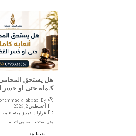
هل يستحق المحامي أ
كاملة حتى لو خسر ا
ohammad al abbadi
By
أغسطس 2, 2026
قرارات تمييز هيئة عامة
متى يستحق المحامي اتعابه...
اضغط هنا