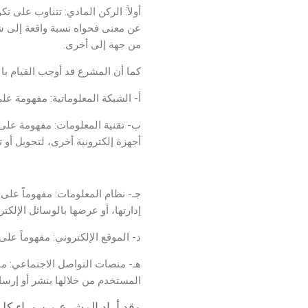
أولاً: الركن المادي: تتناوب على ت
عن معنى فحواه نسبة واقعة إلى ش
من جهة إلى أخرى.
كما أن المشرع قد أوجب القيام بال
أ‌- الشبكة المعلوماتية: مفهومة عل
ب‌- تقنية المعلومات: مفهومة على 
أجهزة إلكترونية أخرى، لتحويل أو تخ
محامي جرائم إلكترونية
جـ- نظام المعلومات: مفهوماً على أن
إدارتها، أو عرضها بالوسائل الإلكترو
د- الموقع الإلكتروني: مفهوماً عل
هـ- منصات التواصل الاجتماعي: مف
المستخدم من خلالها بنشر أو إرسال 
وقد أراد المشرع من وراء كل 