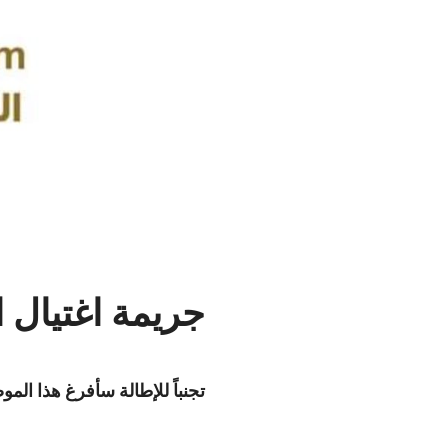
جريمة اغتيال 
تجنباً للإطالة سأفرغ هذا الم