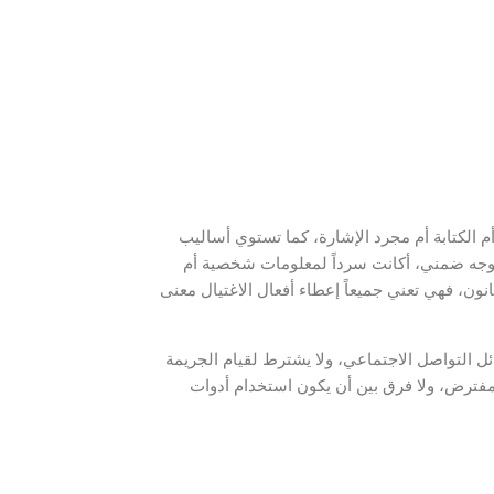
 الكتابة أم مجرد الإشارة، كما تستوي أساليب
ى وجه ضمني، أكانت سرداً لمعلومات شخصية أم
تقوم جريمة اغتيال الشخصية بالأفعال المنصوص عليها في مقتضى المادة (16) من القانون، فهي تعني جميعاً إعطاء أفعال الاغتيال معنى
 التواصل الاجتماعي، ولا يشترط لقيام الجريمة
ا مفترض، ولا فرق بين أن يكون استخدام أدوات