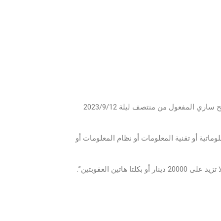
إن التصدي لجريمة اغتيال الشخصية المنصوص عليها في المادة (16) من قانون الجرائم الإلكترونية الذي أصبح ساري المفعول من منتصف ليلة 2023/9/12
تية أو تقنية المعلومات أو نظام المعلومات أو