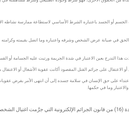
داه من الحقوق الأخرى، فهو شرط وجوده الطبيعي وشرط مساهمته في بنا
ة الجسم أو الجسد باعتباره الشرط الأساسي لاستطاعة ممارسة نشاطه الاج
الحق في صيانة عرض الشخص وشرفه واعتباره وما اتصل بقيمته وكرامته و
خذت هذا التدرج بعين الاعتبار في شدة الجريمة ورتبت عليه الجسامة أو الق
و الاعتقال على جرائم القتل المقصود أكانت عقوبة الأشغال أو الاعتقال م
تداء على حق الإنسان في سلامة جسده إلى أن انتهى الأمر بفرض عقوبا
الاعتبار وما في حكمها.
– عودٌ على بدء، أقول أن المادة (16) من قانون الجرائم الإلكترونية التي جرَّمت