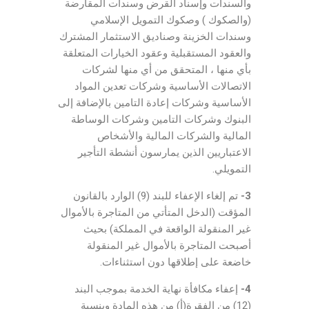
والسندات وإسناد القرض وسندات المقارضة
(والصكوك ) وصكوك التمويل الإسلامي
وسندات الخزينة وصناديق الاستثمار المشترك
والعقود المستقبلية وعقود الخيارات المتعلقة
بأي منها ، المتحقق من أي منها لشركات
الاتصالات الأساسية وشركات تعدين المواد
الأساسية وشركات إعادة التامين بالإضافة إلى
البنوك وشركات التامين وشركات الوساطة
المالية والشركات المالية والأشخاص
الاعتباريين الذين يمارسون أنشطة التأجير
التمويلي.
3-
تم إلغاء الإعفاء للبند (9) الوارد بالقانون
المؤقت (الدخل المتأتي من المتاجرة بالأموال
غير المنقولة الواقعة في المملكة) بحيث
أصبحت المتاجرة بالأموال غير المنقولة
خاضعة على إطلاقها دون استثناءات.
4-
إعفاء مكافأة نهاية الخدمة بموجب البند
(12) من الفقرة(أ) من هذه المادة وبنسبة