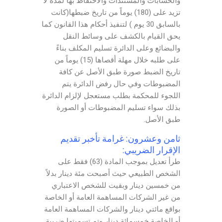
والحسابات والمستندات والاحتفاظ بها لمدة لا
تزيد على (180) يوماً من تاريخ ضبطها(كانت
بالسابق 30 يوم ) لتنفيذ أحكام هذا القانون كما
يحق القيام بالكشف على وسائط النقل
والبضائع وعلى الدائرة تسليم المكلف بناءً
على طلبه خلال مهلة أقصاها (15) يوماً من
تاريخ الضبط صورة طبق الأصل عن كافة
المضبوطات وفي حال رفض الدائرة يتم
اللجوء للمحكمة بطلب مستعجل لإلزام الدائرة
بذلك سواء تسليم المضبوطات أو الصورة
طبق الأصل.
ثامن وعشرون: غرامة تأخبر تقديم
الإقرار الضريبي:
طرأ تعديل بموجب المادة (63) فقط على
الشخص الطبيعي حيث أصبحت مئة دينار بدلاً
من خمسين دينار وبقيت للشخص الاعتباري
من غير الشركات المساهمة العامة أو الخاصة
بواقع مائتي دينار والشركات المساهمة العامة
أو الخاصة خمسمائة دينار وتم تسميتها ضريبة