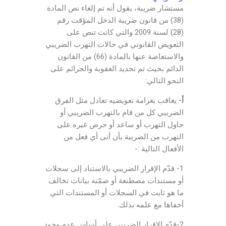
مستشار ضريبة، يقول أنه تم إلغاء نص المادة
(38) من قانون ضريبة الدخل المؤقت رقم
(28) لسنة 2009 والتي كانت تنص على
التعويض القانوني في حالات التهرب الضريبي
والاستعاضة عنها بالمادة (66) من القانون
الدائم بحيث تم تحديد العقوبة والجرائم على
النحو التالي:
أ-
يعاقب بغرامة تعويضيه تعادل مثل الفرق
الضريبي كل من قام بالتهرب الضريبي أو
حاول التهرب أو ساعد أو حرض غيره على
التهرب من الضريبة بأن أتى أي فعل من
الأفعال التالية :-
1- قدّم الإقرار الضريبي بالاستناد إلى سجلات
أو مستندات مصطنعة أو ضمّنه بيانات تخالف
ما هو ثابت في السجلات أو المستندات التي
أخفاها مع علمه بذلك.
2-قدّم الإقرار الضريبي على أساس عدم وجود