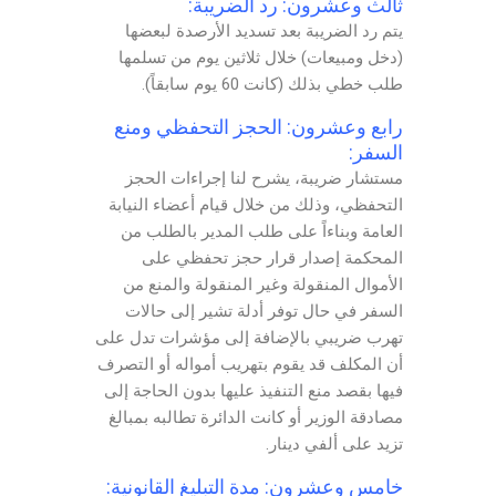
ثالث وعشرون: رد الضريبة:
يتم رد الضريبة بعد تسديد الأرصدة لبعضها
(دخل ومبيعات) خلال ثلاثين يوم من تسلمها
طلب خطي بذلك (كانت 60 يوم سابقاً).
رابع وعشرون: الحجز التحفظي ومنع
السفر:
مستشار ضريبة، يشرح لنا إجراءات الحجز
التحفظي، وذلك من خلال قيام أعضاء النيابة
العامة وبناءاً على طلب المدير بالطلب من
المحكمة إصدار قرار حجز تحفظي على
الأموال المنقولة وغير المنقولة والمنع من
السفر في حال توفر أدلة تشير إلى حالات
تهرب ضريبي بالإضافة إلى مؤشرات تدل على
أن المكلف قد يقوم بتهريب أمواله أو التصرف
فيها بقصد منع التنفيذ عليها بدون الحاجة إلى
مصادقة الوزير أو كانت الدائرة تطالبه بمبالغ
تزيد على ألفي دينار.
خامس وعشرون: مدة التبليغ القانونية: