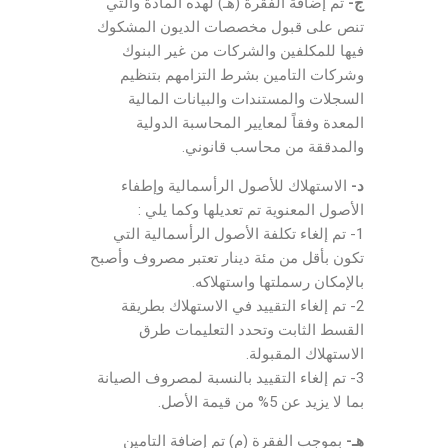
ج-
تم إضافة الفقرة (هـ) لهذه المادة والتي
تنص على قبول مخصصات الديون المشكوك
فيها للمكلفين والشركات من غير البنوك
وشركات التامين بشرط التزامهم بتنظيم
السجلات والمستندات والبيانات المالية
المعدة وفقاً لمعايير المحاسبة الدولية
والمدققة من محاسب قانوني.
د-
الاستهلاك للأصول الرأسمالية وإطفاء
الأصول المعنوية تم تعديلها وكما يلي :
1- تم إلغاء تكلفة الأصول الرأسمالية التي
تكون بأقل من مئة دينار تعتبر مصروف وأصبح
بالإمكان رسملتها واستهلاكه.
2- تم إلغاء التقييد في الاستهلاك بطريقة
القسط الثابت وتحدد التعليمات طرق
الاستهلاك المقبولة.
3- تم إلغاء التقييد بالنسبة لمصروف الصيانة
بما لا يزيد عن 5% من قيمة الأصل.
هـ-
بموجب الفقرة (م) تم إضافة التامين