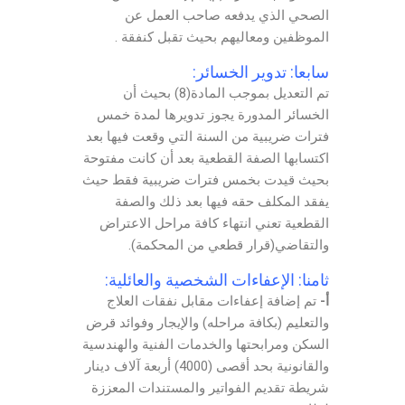
الصحي الذي يدفعه صاحب العمل عن
الموظفين ومعاليهم بحيث تقبل كنفقة .
سابعا: تدوير الخسائر:
تم التعديل بموجب المادة(8) بحيث أن
الخسائر المدورة يجوز تدويرها لمدة خمس
فترات ضريبية من السنة التي وقعت فيها بعد
اكتسابها الصفة القطعية بعد أن كانت مفتوحة
بحيث قيدت بخمس فترات ضريبية فقط حيث
يفقد المكلف حقه فيها بعد ذلك والصفة
القطعية تعني انتهاء كافة مراحل الاعتراض
والتقاضي(قرار قطعي من المحكمة).
ثامنا: الإعفاءات الشخصية والعائلية:
أ‌-
تم إضافة إعفاءات مقابل نفقات العلاج
والتعليم (بكافة مراحله) والإيجار وفوائد قرض
السكن ومرابحتها والخدمات الفنية والهندسية
والقانونية بحد أقصى (4000) أربعة آلاف دينار
شريطة تقديم الفواتير والمستندات المعززة