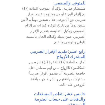
للمتوفى والمصفي:
مستشار ضريبة، يؤكد أن بموجب المادة (17)
تم إلزام الورثة أو من يمثلهم بتقديم إقرار
ضريبي عن المتوفى خلال تسعين يوماً بدلاً من
ستين يوماً من تاريخ الوفاة كما انه تم إلزام
المصفي ووكيل التفليسة بتقديم الإقرار
الضريبي عمن يمثله وكذلك الحال بالنسبة
للولي والوصي والقيم.
رابع عشر: تقديم الإقرار الضريبي
المشترك للأزواج:
أجازت المادة (17) الفقرة (د) ( للزوجين
المكلفين) للأزواج ممن لهم مصادر دخل
خاضعة للضريبة أن يقدموا إقرارا ضريبياً
مشتركاً بموافقتهم والشرط هو موافقة
الزوجين على ذلك.
خامس عشر: تقاص المسقفات
والدفعات على حساب الضريبة
المستحقة: