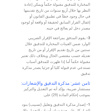
المختارة للتدقيق مقبولة حكماً ويمكن إعادة
النظر بها خلال أربع سنوات من تاريخ تقديمها
في حال وجود خطأ في تطبيق القانون أو
إغفال القرار السابق لحقيقة أو واقعة أو لوجود
مصدر دخل لم يعالج في حينه.
3-
يقوم المدقق بمراجعة الإقرار الضريبي
الوارد ضمن العينات المختارة للتدقيق خلال
سنتين من تاريخ تقديم الإقرار أو من تاريخ
تعديله حسب مقتضى الحال وبخلاف ذلك تعتبر
مقبولة حكماً أما إذا ظهرت للمدقق أسباب
تستدعي عدم قبوله كليا أو جزئيا يصدر مذكرة
تدقيق.
ثامن عشر: مذكرة التدقيق والإشعارات:
مستشار ضريبة، يؤكد أنه تم التعديل والتركيز
بموجب إحكام المادة (29) على:
1-
إصدار مذكرة التدقيق وتعليل (تسبيب) بنود
القرار كل على حدة وبيان أسباب التعديل وإلا