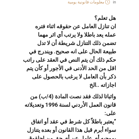
in
معلومات قانونية يومية
هل تعلم؟
ان تنازل العامل عن حقوقه اثناء فتره
عمله يعد باطلا ولا يرتب أي اثر مهما
تضمن ذلك التنازل شريطة أن لا تدل
طبيعة الحال على انه صحيح. ويندرج في
حكم ذلك أن يتم النص في العقد على راتب
اقل من الحد الأدنى في الأجور أو كأن يتم
ذكر بأن العامل لا يرغب بالحصول على
اجازاته ..الخ
واثباتا لذلك فقد نصت المادة (4/ب) من
قانون العمل الأردني لسنة 1996 وتعديلاته
على:
“يعتبر باطلاً كل شرط في عقد أو اتفاق
سواء أبرم قبل هذا القانون أو بعده يتنازل
بموجبه أي عامل عن أي حق من احلقوق