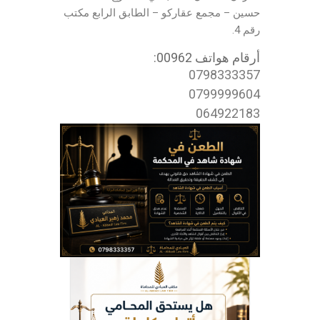
حسين – مجمع عقاركو – الطابق الرابع مكتب
رقم 4.
أرقام هواتف 00962:
0798333357
0799999604
064922183