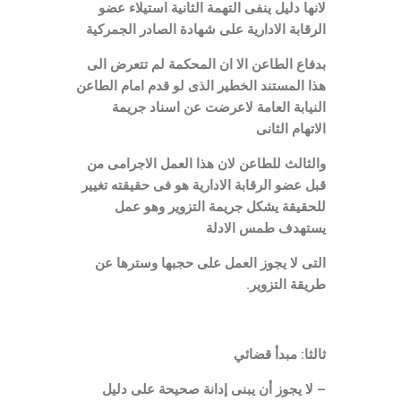
لانها دليل ينفى التهمة الثانية استيلاء عضو
الرقابة الادارية على شهادة الصادر الجمركية
بدفاع الطاعن الا ان المحكمة لم تتعرض الى
هذا المستند الخطير الذى لو قدم امام الطاعن
النيابة العامة لاعرضت عن اسناد جريمة
الاتهام الثانى
والثالث للطاعن لان هذا العمل الاجرامى من
قبل عضو الرقابة الادارية هو فى حقيقته تغيير
للحقيقة يشكل جريمة التزوير وهو عمل
يستهدف طمس الادلة
التى لا يجوز العمل على حجبها وسترها عن
طريقة التزوير.
ثالثا: مبدأ قضائي
– لا يجوز أن يبنى إدانة صحيحة على دليل