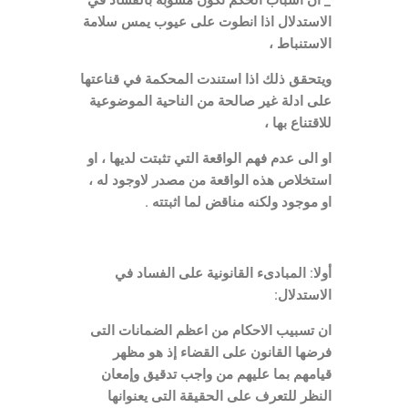
_ ان اسباب الحكم تكون مشوبة بالفساد في
الاستدلال اذا انطوت على عيوب يمس سلامة
الاستنباط ،
ويتحقق ذلك اذا استندت المحكمة في قناعتها
على ادلة غير صالحة من الناحية الموضوعية
للاقتناع بها ،
او الى عدم فهم الواقعة التي تثبتت لديها ، او
استخلاص هذه الواقعة من مصدر لاوجود له ،
او موجود ولكنه مناقض لما اثبتته .
أولا: المبادىء القانونية على الفساد في
الاستدلال:
ان تسبيب الاحكام من اعظم الضمانات التى
فرضها القانون على القضاء إذ هو مظهر
قيامهم بما عليهم من واجب تدقيق وإمعان
النظر للتعرف على الحقيقة التى يعنوانها