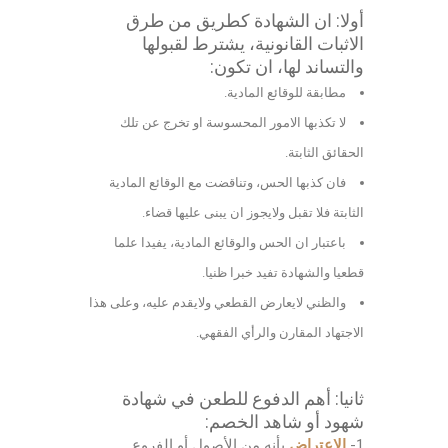
أولا: ان
الشهادة كطريق من طرق
الاثبات القانونية
، يشترط لقبولها
والتساند لها، ان تكون:
مطابقة للوقائع المادية.
لا تكذبها الامور المحسوسة او تخرج عن تلك
الحقائق الثابتة.
فان كذبها الحس، وتناقضت مع الوقائع المادية
الثابتة فلا تقبل ولايجوز ان يبنى عليها قضاء.
باعتبار ان الحس والوقائع المادية، يفيدا علما
قطعيا والشهادة تفيد خبرا ظنيا.
والظني لايعارض القطعي ولايقدم عليه، وعلى هذا
الاجتهاد المقارن والرأي الفقهي.
ثانيا:
أهم الدفوع للطعن في شهادة
شهود
أو شاهد الخصم:
1-
الاعتراض
بأنه من الأصول أو الفروع