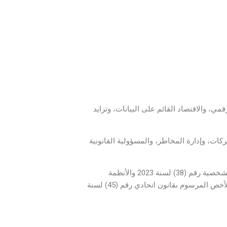
مي، والاقتصاد القائم على البيانات، وتزايد
لشركات، وإدارة المخاطر، والمسؤولية القانونية
وتأتي هذه الدراسة لتحليل الإطار القانوني لحماية البيانات الشخصية في الأردن وفق قانون حماية البيانات الشخصية رقم (38) لسنة 2023 والأنظمة
والتعليمات الصادرة بمقتضاه، مع مقارنة معمّقة بنظام حماية البيانات في دولة الإمارات العربية المتحدة، وبالأخص المرسوم بقانون اتحادي رقم (45) لسنة