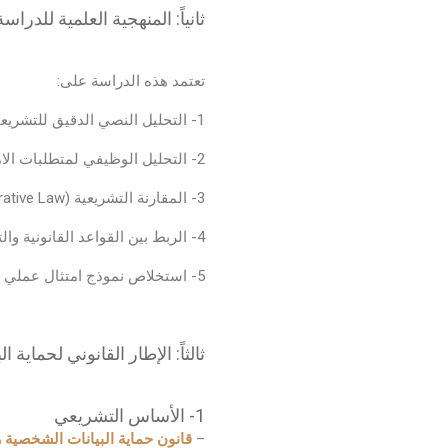
ثانياً: المنهجية العلمية للدراسة
تعتمد هذه الدراسة على:
1- التحليل النصي الدقيق للتشريعات (Statutory Interpretation).
2- التحليل الوظيفي لمتطلبات الامتثال المؤسسي.
3- المقارنة التشريعية (Comparative Law) بين
4- الربط بين القواعد القانونية والتطبيقات العملية داخل
5- استخلاص نموذج امتثال عملي (Compliance Roadmap) قابل للتطبيق.
ثالثاً: الإطار القانوني لحماية
1- الأساس التشريعي
–
قانون حماية البيانات الشخصية رقم (38) لسن