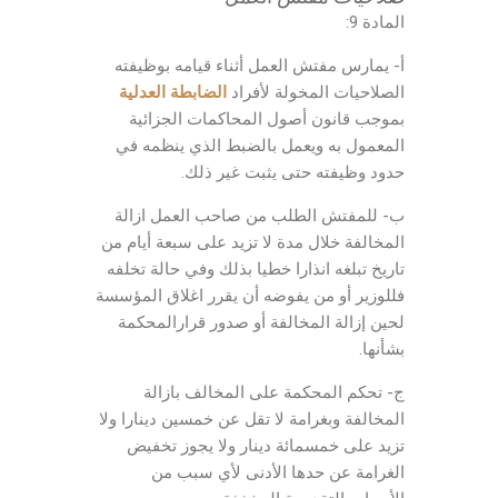
المادة 9:
أ- يمارس مفتش العمل أثناء قيامه بوظيفته
الصلاحيات المخولة لأفراد
الضابطة العدلية
بموجب قانون أصول المحاكمات الجزائية
المعمول به ويعمل بالضبط الذي ينظمه في
حدود وظيفته حتى يثبت غير ذلك.
ب- للمفتش الطلب من صاحب العمل ازالة
المخالفة خلال مدة لا تزيد على سبعة أيام من
تاريخ تبلغه انذارا خطيا بذلك وفي حالة تخلفه
فللوزير أو من يفوضه أن يقرر اغلاق المؤسسة
لحين إزالة المخالفة أو صدور قرارالمحكمة
بشأنها.
ج- تحكم المحكمة على المخالف بازالة
المخالفة وبغرامة لا تقل عن خمسين دينارا ولا
تزيد على خمسمائة دينار ولا يجوز تخفيض
الغرامة عن حدها الأدنى لأي سبب من