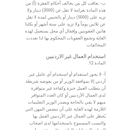
ب- يعاقب كل من يخالف أحكام الفقرة (أ) من
هذه المادة بغرامة لا تقل عن (3000) دينار ولا
تزيد على (5000) دينار أو بالحبس لمدة لا تقل
عن ثلاثين يوماً ولا تزيد على ستة أشهر أو بكلتا
هاتين العقوبتين وإقفال أي محل يستعمل لهذه
الغاية وتجمع العقوبات المحكوم بها اذا تعددت
المخالفات.
استخدام العمال غير الاردنيين
المادة 12:
أ- لا يجوز استقدام أو استخدام أي عامل غير
أردني إلا بموافقة الوزير أو من يفوضه شريطة
أن يتطلب العمل خبرة وكفاءة غير متوافرة
لدى العمال الأردنيين أو كان العدد المتوافر
منهم لا يفي بالحاجة ويصدر الوزير التعليمات
اللازمة لهذه الغاية على أن تتضمن المهن التي
يُحظر على العمال غير الأردنيين العمل بها
والنسب المسموح باستخدامها لدى اصحاب
العمل والضمانات الواجب عليهم تقديمها.