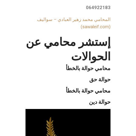
064922183
المحامي محمد زهير العبادي – سواليف
(sawaleif.com)
إستشر محامي عن
الحوالات
محامي حوالة بالخطأ
حوالة حق
محامي حوالة بالخطأ
حوالة دين