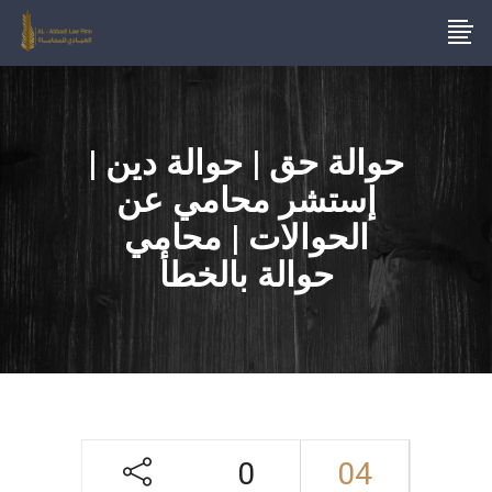
حوالة حق | حوالة دين |
إستشر محامي عن
الحوالات | محامي
حوالة بالخطأ
0
04