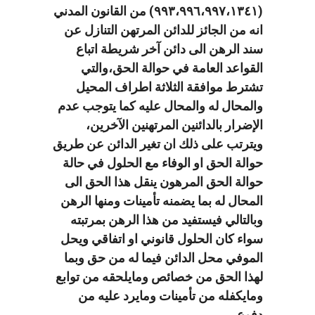
(٩٩٣،٩٩٦،٩٩٧،١٣٤١) من القانون المدني
انه من الجائز للدائن المرتهن التنازل عن
سند الرهن الى دائن آخر شريطة اتباع
القواعد العامة في حوالة الحق،والتي
تشترط موافقة الثلاثة اطراف المحيل
والمحال له والمحال عليه كما يتوجب عدم
الإضرار بالدائنين المرتهنين الآخرين،
ويترتب على ذلك ان تغير الدائن عن طريق
حوالة الحق او الوفاء مع الحلول في حالة
حوالة الحق المرهون ينقل هذا الحق الى
المحال له بما يضمنه تأمينات ومنها الرهن
وبالتالي فيستفيد من هذا الرهن بمرتبته
سواء كان الحلول قانوني او اتفاقي ويحل
الموفي محل الدائن فيما له من حق وبما
لهذا الحق من خصائص ومايلحقه من توابع
ومايكفله من تأمينات ومايرد عليه من
دفوع.