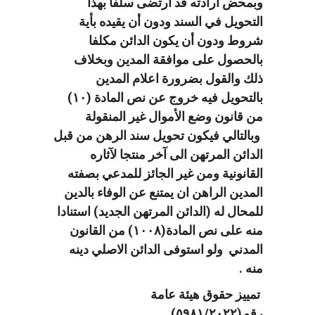
وبمحض ارادته قد ارتضى سلفا بهذا
التحويل في السند ودون أن يقيده بأية
شروط ودون أن يكون الدائن مكلفا
بالحصول على موافقة المدين وبخلاف
ذلك والقول بضرورة اعلام المدين
بالتحويل فيه خروج عن نص المادة (١٠)
من قانون وضع الأموال غير المنقولة
وبالتالي فيكون تحويل سند الرهن من قبل
الدائن المرتهن الى آخر منتجا لآثاره
القانونية ومن غير الجائز للمدعي بصفته
المدين الراهن ان يمتنع عن الوفاء بالدين
للمحال له (الدائن المرتهن الجديد) استنادا
منه على نص المادة(١٠٠٨) من القانون
المدني ولو استوفى الدائن الاصلي دينه
منه .
تمييز حقوق هيئة عامة
رقم(٥٩٨١/٢٠٢٢).