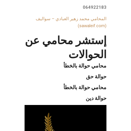
064922183
المحامي محمد زهير العبادي – سواليف
(sawaleif.com)
إستشر محامي عن
الحوالات
محامي حوالة بالخطأ
حوالة حق
محامي حوالة بالخطأ
حوالة دين