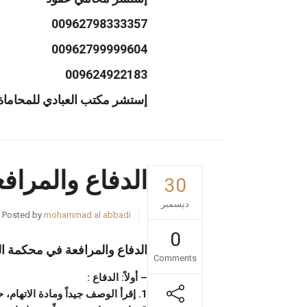
00962798333357
00962799999604
009624922183
إستشر مكتب العبادي للمحاماة 
الدفاع والمراف
30
ديسمبر
Posted by
mohammad al abbadi
0
الدفاع والمرافعة في محكمة الج
Comments
– أولاً: الدفاع :
1. إقرأ الوصف جيداً ومادة الاتهام، حتى تعرف كيف تسير في دفاعك عن موكلك.