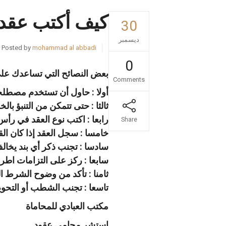
كيف أكتب عقد
30
ديسمبر
Posted by
mohammad al abbadi
0
بعض النصائح التي تساعدك على
Comments
أولا : حاول أن تستخدم مصطل
ثالثا : حتى تتمكن من التنبؤ بال
رابعا : اكتب نوع العقد في رأ
Share
خامسا : سجل العقد إذا كان ا
سادسا : تجنب ذكر أي بند يخالف
سابعا : ركز على التزامات اطرا
ثامنا : تأكد من وضوح الشرط ال
تاسعا : تجنب الشطب أو التحوير
مكتب العبادي للمحاماة
إستشر محامي عقود