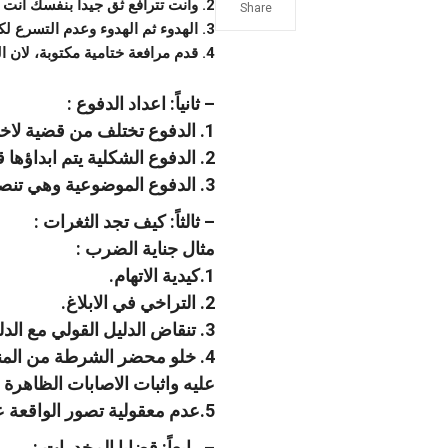
2. وانت تترافع ثق جيداً بنفسك انت محامِ جيد، وانتبه لانفعالات القاضي ونبرات صوته دون ان ترتبك.
Share
3. الهدوء ثم الهدوء وعدم التسرع لكي لاتقع في اخطاء.
4. قدم مرافعة ختامية مكتوبة، لان القاضي لايمكنه ان يتذكر دفاعك لان هناك مئات القضايا مكدسة امامه.
– ثانياً: اعداد الدفوع :
1. الدفوع تختلف من قضية لاخرى.
2. الدفوع الشكلية يتم ابداؤها قبل الدخول في الموضوع مثل بطلان القبض ، التفتيش..
3. الدفوع الموضوعية وهي تنصب على مادة الاتهام والوصف واركان الجريمة
– ثالثاً: كيف تجد الثغرات :
مثال جناية الضرب :
1.كيدية الاتهام.
2. التراخي في الابلاغ.
3. تنقاض الدليل القولي مع الدليل الفني.
4. خلو محضر الشرطة من المناظرة (مناظرة جسم المجني
عليه واثبات الاصابات الظاهرة
5.عدم معقولية تصور الواقعة على النحو الوارد بالاوراق.
– رابعاً: قضايا المخدرات :