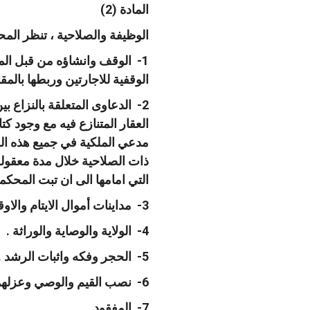
المادة (2)
الوظيفة والصلاحية ، تنظر المح
1- الوقف وانشاؤه من قبل الم
الوقفية للاجارتين وربطها بالمق
2- الدعاوى المتعلقة بالنزا
العقار المتنازع فيه مع وجود ك
مدعي الملكية في جميع هذه ال
ذات الصلاحية خلال مدة معقولة
التي امامها الى ان تبت المحكم
3- مداينات أموال الايتام والاوقاف المربوطة بحجج شرعية .
4- الولاية والوصاية والوراثة .
5- الحجر وفكه واثبات الرشد .
6- نصب القيم والوصي وعزلهما .
7- المفقود .