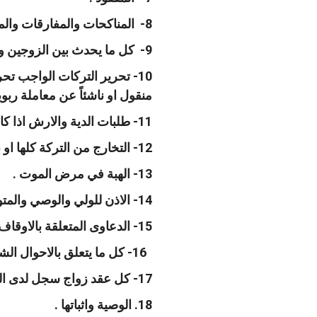
8- المناكحات والمفارقات والمهر والجهاز وما يدفع على حساب المهر والنفقة والنسب والحضانة .
9- كل ما يحدث بين الزوجين ويكون مصدره عقد الزواج .
10- تحرير التركات الواجب تحر
منقول او ناشئاً عن معاملة ربو
11- طلبات الدية والارش اذا كان الفريقان مسلمين وكذلك اذا كان احدهما غير مسلم ورضيا أن يكون حق القضاء في ذلك للمحاكم الشرعية .
12- التخارج من التركة كلها او بعضها في الاموال المنقولة وغير المنقولة .
13- الهبة في مرض الموت .
14- الاذن للولي والوصي والمتولي والقيم ومحاسبتهم والحكم بنتائج هذه المحاسبة .
15- الدعاوى المتعلقة بالاوقاف الاسلامية المسجلة لدى المحاكم الشرعية اذا كان الواقف غير مسلم واتفق الفرقاء على ذلك .
16- كل ما يتعلق بالاحوال الشخصية بين المسلمين .
17- كل عقد زواج سجل لدى المحاكم الشرعية او احد مأذونيها وما ينشأ عنه .
18. الوصية واثباتها .