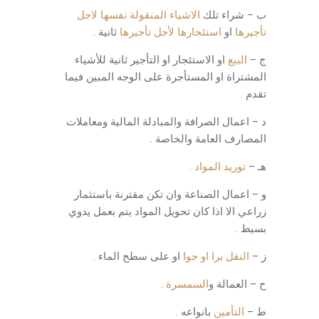
ب – شراء تلك
الاشياء المنقولة نفسها لاجل
تأجيرها
او
استئجارها لأجل تأجيرها
ثانية .
ج –
البيع
او الاستئجار او التأجير ثانية للأشياء
المشتراة او المستأجرة على الوجه المبين فيما
تقدم .
د – اعمال الصرافة والمبادلة المالية ومعاملات
المصارف العامة والخاصة .
هـ –
توريد المواد
.
و – اعمال الصناعة وان تكن مقترنة باستثمار
زراعي الا اذا كان تحويل المواد يتم بعمل يدوي
بسيط .
ز –
النقل برا او جوا
او على سطح الماء .
ح – العمالة و
السمسرة
.
ط –
التأمين
بانواعه .