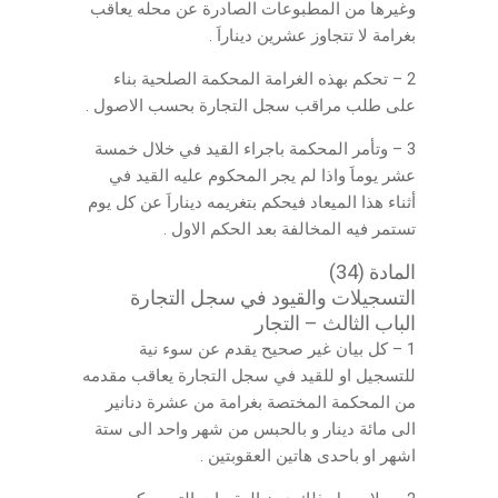
وغيرها من المطبوعات الصادرة عن محله يعاقب
بغرامة لا تتجاوز عشرين ديناراَ .
2 – تحكم بهذه الغرامة المحكمة الصلحية بناء
على طلب مراقب سجل التجارة بحسب الاصول .
3 – وتأمر المحكمة باجراء القيد في خلال خمسة
عشر يوماَ واذا لم يجر المحكوم عليه القيد في
أثناء هذا الميعاد فيحكم بتغريمه ديناراَ عن كل يوم
تستمر فيه المخالفة بعد الحكم الاول .
المادة (34)
التسجيلات والقيود في سجل التجارة
الباب الثالث – التجار
1 – كل بيان غير صحيح يقدم عن سوء نية
للتسجيل او للقيد في سجل التجارة يعاقب مقدمه
من المحكمة المختصة بغرامة من عشرة دنانير
الى مائة دينار و بالحبس من شهر واحد الى ستة
اشهر او باحدى هاتين العقوبتين .