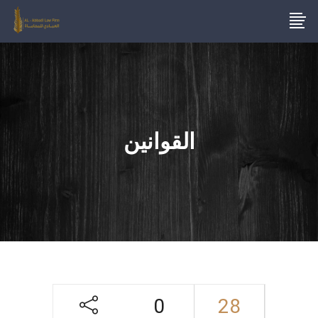
القوانين
0
28