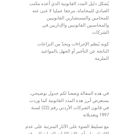
يُشكل دليل المدد القانونية الذي أعده مكتب
العبادي للمحاماة، مرجعا عمليا لا غنى عنه
للمحامين والمستشارين القانونيين
والمحاسبين القانونيين والإداريين في
الشركات
كونه يُنظم الإجراءات ويحدّ من النزاعات
الناتجة عن التأخير أو الجهل بالمواعيد
الملزمة.
في هذه المقالة وضعنا لكم جدول توضيحي،
يستعرض أبرز هذه المدد القانونية كما وردت
في قانون الشركات الأردني رقم (22) لسنة
1997 وتعديلاته
مع تسليط الضوء على الآثار المترتبة على عدم
الالتزام بها، وأهم الإشكاليات العملية التي قد