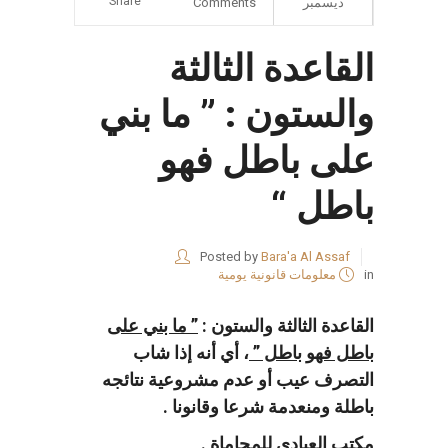
Share
ديسمبر
Comments
القاعدة الثالثة
والستون : ” ما بني
على باطل فهو
باطل “
Posted by
Bara'a Al Assaf
in
معلومات قانونية يومية
القاعدة الثالثة والستون :
” ما بني على
باطل فهو باطل ”
، أي أنه إذا شاب
التصرف عيب أو عدم مشروعية نتائجه
باطلة ومنعدمة شرعا وقانونا .
مكتب العبادي للمحاماة .