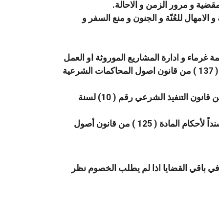
قضية و مرور الزمن و الاحالة.
لامهال للعُنّة و الجنون و منع السفر و
مة غرماء و ادارة المشاريع الموروثة او العمل
فيها و تأجير الحصص الارثية أو تضمينها الصادرة في تحرير و تصفية التركات سنداً لأحكام المادة ( 137 ) من قانون اصول المحاكمات الشرعية
النظر و الفصل في القرارات الصادرة عن رؤساء التنفيذ الشرعي سنداً لأحكام المادة التاسعة من قانون التنفيذ الشرعي رقم ( 10) لسنة
النظر و الفصل في طلب تنحية القاضي من رؤية الدعوى المقدم من المدعي أو المدعى عليه سنداً لأحكام المادة ( 125 ) من قانون أصول
و في باقي القضايا اذا لم يطلب الخصوم نظر