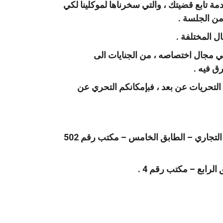
ة تابع قضيتك ، والتي سخرناها لموكلينا لكي
من الجلسة .
 المختلفة .
ي مجال اختصاصه ، من الجنايات الى
ق فيه .
التحريات عن بعد ، فبإمكانكم التحري عن
الفرع الأول : الأردن – عمان – شارع الشهيد وصفي التل – دوار الواحة – مجمع رياض العساف التجاري – الطابق الخامس – مكتب رقم 502
لرابع – مكتب رقم 4 .