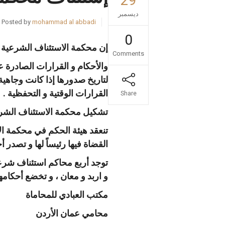
29
ديسمبر
Posted by
mohammad al abbadi
0
إن محكمة الاستئناف الشرعية ه
Comments
والأحكام و القرارات الصادرة ع
لتاريخ صدورها إذا كانت وجاهية و
القرارات الوقتية و التحفظية .
Share
تشكيل محكمة الاستئناف الشرع
تنعقد هيئة الحكم في محكمة ا
القضاة فيها رئيساً لها و تصدر أح
توجد أربع محاكم استئناف شر
و اربد و معان ، و تخضع أحكامها
مكتب العبادي للمحاماة
محامي عمان الأردن