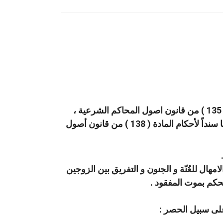
أولاً : الفصل في الاحكام المستأنفة الصادرة عن المحاكم الشرعية الابتدائية حسب نص المادة ( 135 ) من قانون اصول المحاكم الشرعية ،
سواء كانت مستأنفة من قبل الخصوم أو كانت واجبة الرفع لمحكمة الاستئناف الشرعية لتدقيقها سنداً لأحكام المادة ( 138 ) من قانون أصول
امهال للعُنّة و الجنون و التفريق بين الزوجين
 الحكم بموت المفقود .
 على سبيل الحصر :