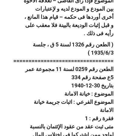
الموضوع فإذا رأى القاضى – لعلاقة الأخوة
بين المودع و المودع لديه و لإعتبارات
أخرى أوردها فى حكمه – قيام هذا المانع ،
و قبل إثبات الوديعة بالبينة فلا معقب على
رأيه فى ذلك .
( الطعن رقم 1326 لسنة 5 ق ، جلسة
1935/6/3 )
=================================
الطعن رقم 0259 لسنة 11 مجموعة عمر
5ع صفحة رقم 334
بتاريخ 30-12-1940
الموضوع : خيانة الامانة
الموضوع الفرعي : اثبات جريمة خيانة
الامانة
فقرة رقم : 1
متى ثبت عقد من عقود الإئتمان بالنسبة
لواحد ممن إشتركوا فى إختلاس المال