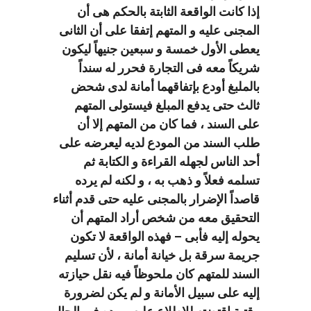
إذا كانت الواقعة الثابتة بالحكم هى أن
المجنى عليه و المتهم إتفقا على أن الثانى
يعطى الأول خمسة و سبعين جنيهاً ليكون
شريكاً معه فى التجارة فحرر له سنداً
بالملبغ أودع بإتفاقهما أمانة لدى شحض
ثالث حتى يدفع المبلغ فيستولى المتهم
على السند ، فما كان من المتهم إلا أن
طلب السند من المودع لديه ليعرضه على
أحد الناس لجهله القراءة و الكتابة ثم
تسلمه فعلاً و ذهب به ، و لكنه لم يرده
قاصداً الإضرار بالمجنى عليه حتى قدم أثناء
التحقيق معه من شخص أراد المتهم أن
يحوله إليه فأبى – فهذه الواقعة لا تكون
جريمة سرقة بل خيانة أمانة ، لأن تسليم
السند للمتهم كان ملحوظاً فيه نقل حيازته
إليه على سبيل الأمانة و لم يكن لضرورة