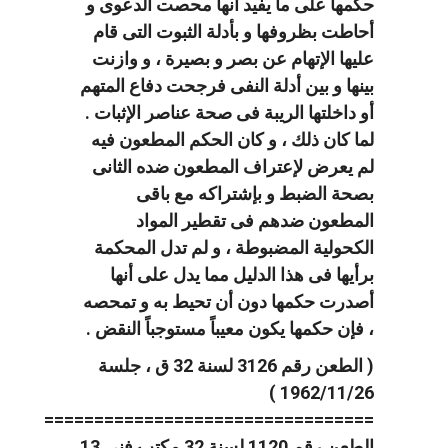
حكمها على ما يفيد أنها محصت الدعوى و
أحاطت بظروفها و بأدلة الثبوت التى قام
عليها الإتهام عن بصر و بصيرة ، و وازنت
بينها و بين أدلة النفى فرجحت دفاع المتهم
أو داخلتها الريبة فى صحة عناصر الإثبات .
لما كان ذلك ، و كان الحكم المطعون فيه
لم يعرض لإعتراف المطعون ضده الثانى
بصحة الضبط و بإشتراكه مع باقى
المطعون ضدهم فى تقطير المواد
الكحولية المضبوطة ، و لم تدل المحكمة
برأيها فى هذا الدليل مما يدل على أنها
أصدرت حكمها دون أن تحيط به و تمحصه
، فإن حكمها يكون معيباً مستوجباً النقض .
( الطعن رقم 3126 لسنة 32 ق ، جلسة
1962/11/26 )
=================================
الطعن رقم 1120 لسنة 32 مكتب فنى 13