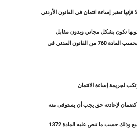
إنها تعتبر إساءة ائتمان في القانون الأردني
كونها تكون بشكل مجاني وبدون مقابل
وعليه يقوم الشخص المستعير برد الشيء الذي قام باستعارته بعد أن يستخدمه وينتفع به وذلك بحسب المادة 760 من القانون المدني في
رتكب لجريمة إساءة الائتمان
ن كضمان لإعادته حق يجب أن يستوفى منه
وذلك بشرط أن يكون المال أو الشيء موضوع الرهن يمكن تسليمه عند موعد الإعادة. وقابل للبيع وذلك حسب ما تنص عليه المادة 1372