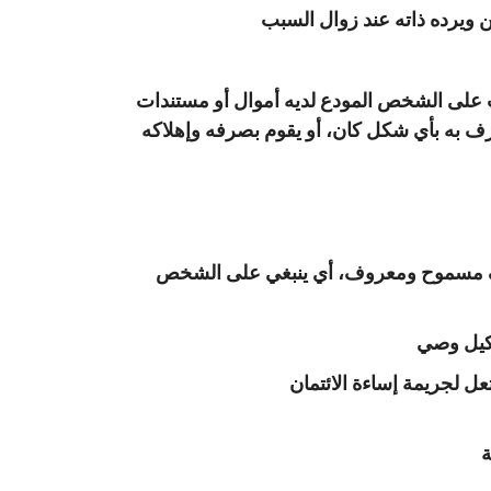
ويرده ذاته عند زوال السبب
مية على أنه يجب على الشخص المودع لديه أموال أو مستندات
صرف به بأي شكل كان، أو يقوم بصرفه وإهلاكه
صرف مسموح ومعروف، أي ينبغي على الشخص
وكيل وصي
عل لجريمة إساءة الائتمان
ة