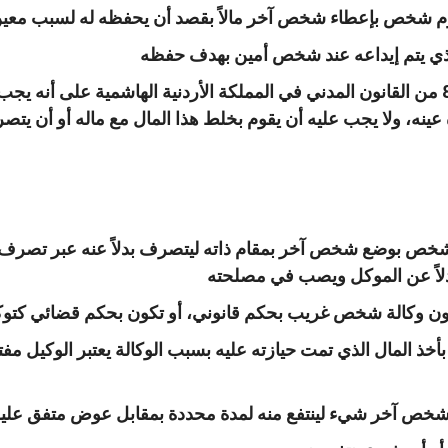
وم شخص بإعطاء شخص آخر مالاً بقصد أن يحفظه له لسبب معين 
الذي يتم إيداعه عند شخص أمين بهدف حفظه
أما قانونياً فقد نصت المادة 868 من القانون المدني في المملكة الأردنية الهاش
 عينه، ولا يجب عليه أن يقوم بخلط هذا المال مع ماله أو أن يت
م شخص بوضع شخص آخر بمقام ذاته ليتصرف بدلاً عنه عبر ت
بدلاً عن الموكل ويصب في مصلحته
تكون وكالة شخص غريب بحكم قانوني، أو تكون بحكم قضائي كت
بأخذ المال الذي تمت حيازته عليه بسبب الوكالة يعتبر الوكيل مفت
 شخص آخر شيء لينتفع منه لمدة محددة بمقابل عوض متفق علي