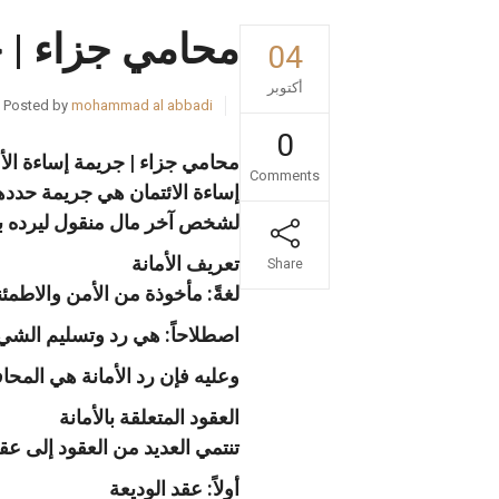
محامي جزاء | ج
04
أكتوبر
Posted by
mohammad al abbadi
0
محامي جزاء | جريمة إساءة الأم
Comments
إساءة الائتمان هي جريمة حدده
لشخص آخر مال منقول ليرده ب
تعريف الأمانة
Share
لغةً: مأخوذة من الأمن والاطم
اصطلاحاً: هي رد وتسليم الشي
وعليه فإن رد الأمانة هي المح
العقود المتعلقة بالأمانة
تنتمي العديد من العقود إلى عق
أولاً: عقد الوديعة