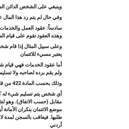
وينبغي على الشخص الدائن المح
وفي حال لم يتم رد هذا المال ع
سادساً: عقود العمل والخدمات 
وهذه العقود تقوم على قيام ال
وعلى سبيل المثال إذا قام شخص
يعتبر مسيء للائتمان
أما عقود الخدمات فهي قيام ش
ولم يقم برده لصاحبه ولا تسلي
وذلك بحسب المادة 422 من قانون العقوبات الأردني حيث تنص على أنه
أي شخص يتم تسليم شيء له كأما
مقابل (حسب الاتفاق). وهو لشخ
موضع الائتمان بنكران الأمانة أو
طلبها. فيعاقب بالسجن لمدة لا 
أردني