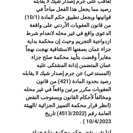
تعاقب على جرم إصدار شيك لا يقابله
رصيد مما يجعل هذا الفعل مباحاً في
قوانينها ويجعل تطبيق حكم المادة (10/1)
من قانون العقوبات الأردني على واقعة
الدعوى واقع في غير محله لانعدام شرط
ازدواجية التجريم وحيث إن محكمة بداية
جزاء عمان بصفتها الاستئنافية نهجت نهجاً
مغايراً وقضت بتأييد محكمة صلح جزاء
عمان المتضمن إدانة المشتكى عليه
(المستدعي) عن جرم إصدار شيك لا يقابله
رصيد بحدود المادة (421) من قانون
العقوبات مكرر مرتين واقعاً في غير محله
ومخالفاً لأحكام القانون ويستوجب النقض
(انظر قرار محكمة التمييز الجزائية /الهيئة
العامة رقم (4513/2022) تاريخ
10/4/2023 ) .
لذا نقرر نقض حكم محكمة بداية جزاء