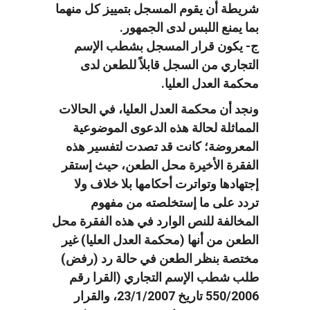
شريطة أن يقوم المسجل بتمييز كل منهما
بما يمنع اللبس لدى الجمهور.
ج- يكون قرار المسجل بشطب الإسم
التجاري من السجل قابلاً للطعن لدى
محكمة العدل العليا.
ونجد أن محكمة العدل العليا، في الحالات
المماثلة لحالة هذه الدعوى الموضوعية
المعروضة؛ كانت قد تصدت لتفسير هذه
الفقرة الأخيرة محل الطعن، حيث إستقر
إجتهادها وتواترت أحكامها بلا خلاف ولا
تردد على ما إستخلصته من مفهوم
المخالفة للنص الوارد في هذه الفقرة محل
الطعن من أنها (محكمة العدل العليا) غير
مختصة بنظر الطعن في حالة رد (رفض)
طلب شطب الإسم التجاري (القرا رقم
550/2006 تاريخ 23/1/2007، والقرار