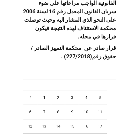
القانونية الواجب مراعاتها على ضوء
سريان القانون المعدل رقم 16 لسنة 2006
على النحو الذي المشار اليه وحيث توصلت
محكمة الاستئناف لهذه النتيجة فيكون
قرارها في محله.
قرار صادر عن محكمة التمييز الصادر /
حقوق رقم(227/2018) .
1
2
3
4
5
6
7
8
9
10
11
12
13
14
15
16
17