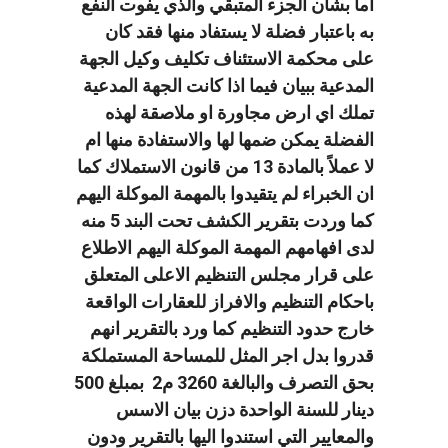
اما بشأن الجزء المتبقي والذي يفوت النفع
به باعتبار فضلة لا يستفاد منها فقد كان
على محكمة الاستئناف تكليف وكيل الجهة
المدعية ببيان فيما اذا كانت الجهة المدعية
تملك اي ارض مجاورة او ملاصقة لهذه
الفضلة يمكن ضمها لها والاستفادة منها ام
لا عملاً بالمادة 13 من قانون الاستملاك كما
ان الخبراء لم يتقيدوا بالمهمة الموكلة اليهم
كما وردت بتقرير الكشف تحت البند 5 منه
لدى افهامهم المهمة الموكلة اليهم الاطلاع
على قرار مجلس التنظيم الاعلى المتعلق
باحكام التنظيم والافراز للعقارات الواقعة
خارج حدود التنظيم كما ورد بالتقرير انهم
قدروا بدل اجر المثل للمساحة المستملكة
بحق التصرف والبالغة 3260 م2 بمبلغ 500
دينار للسنة الواحدة دزن بيان الاسس
والمعايير التي استندوا اليها بالتقرير ودون