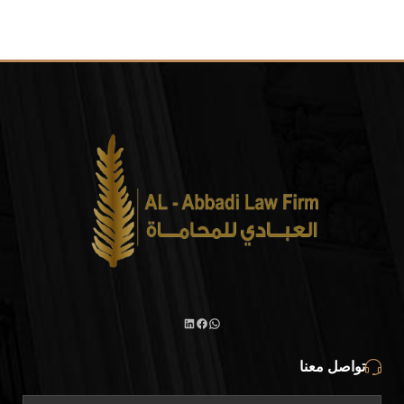
واتساب
لينكد
فيسبوك
تواصل معنا
إن