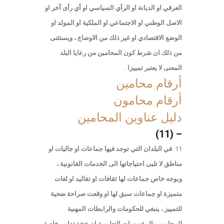
العرقي او الديانة او الرأي السياسي او أي رأى آخر او
الاصل الوطني او الاجتماعي او الملكية او المولد او
الوضع الاقتصادي او غير ذلك من الاوضاع ، ويستثنى
من ذلك ان شرط كون المحامين من رعايا البلد
المعنى لا يعتبر تمييزا .
أرقام محامين
أرقام محامون
دليل عناوين المحامين
– (11)
في البلدان التي توجد فيها جماعات او جاليات او
مناطق لا تلبى احتياجاتها الى الخدمات القانونية ،
وبوجه خاص جماعات لها ثقافات او تقاليد او لغات
متميزة او جماعات سبق لها او وقعت صراحة ضحية
للتمييز ، ينبغي للحكومات والرابطات المهنية
للمحامين والمؤسسات التعليمية ان تتخذ تدابير خاصة