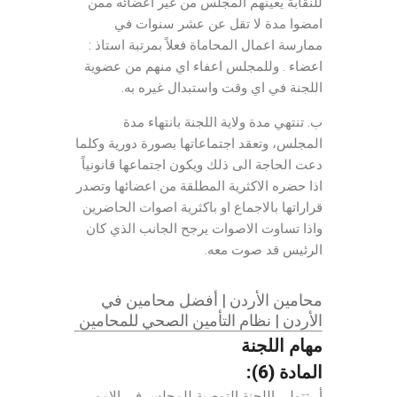
للنقابة يعينهم المجلس من غير اعضائه ممن
امضوا مدة لا تقل عن عشر سنوات في
ممارسة اعمال المحاماة فعلاً بمرتبة استاذ :
اعضاء . وللمجلس اعفاء اي منهم من عضوية
اللجنة في اي وقت واستبدال غيره به.
ب. تنتهي مدة ولاية اللجنة بانتهاء مدة
المجلس، وتعقد اجتماعاتها بصورة دورية وكلما
دعت الحاجة الى ذلك ويكون اجتماعها قانونياً
اذا حضره الاكثرية المطلقة من اعضائها وتصدر
قراراتها بالاجماع او باكثرية اصوات الحاضرين
واذا تساوت الاصوات يرجح الجانب الذي كان
الرئيس قد صوت معه.
محامين الأردن | أفضل محامين في
الأردن | نظام التأمين الصحي للمحامين
مهام اللجنة
المادة (6):
أ . تتولى اللجنة التوصية للمجلس في الامور