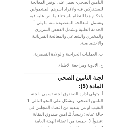
التامين الصحي- يعمل على توفير المعالجة
للمشتركين فيه ولافراد اسرهم المشمولين
باحكام هذا النظام باستثناء ما نص عليه فيه
وتشمل المعالجة المقصودة منه ما يلي: أ .
الخدمة الطبية وتشمل الفحص السريري
والمخبري والشعاعي والمعالجة الفيزيائية
والاختصاصية.
ب. العمليات الجراحية والولادة القيصرية.
ج. الادوية ومراجعة الاطباء.
لجنة التامين الصحي
المادة (5):
أ . يتولى ادارة الصندوق لجنة تسمى -لجنة
التامين الصحي- وتشكل على النحو التالي: 1.
النقيب او من ينتدبه من اعضاء المجلس في
حالة غيابه : رئيساً. 2. امين صندوق النقابة
:عضواً. 3. خمسة من اعضاء الهيئة العامة