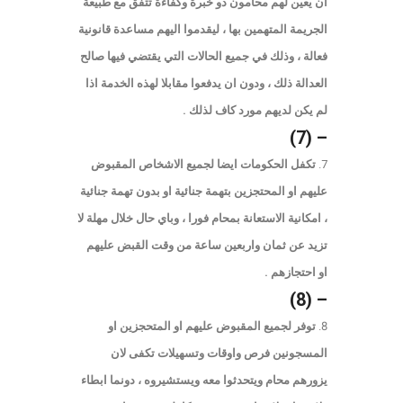
ان يعين لهم محامون ذو خبرة وكفاءة تتفق مع طبيعة
الجريمة المتهمين بها ، ليقدموا اليهم مساعدة قانونية
فعالة ، وذلك في جميع الحالات التي يقتضي فيها صالح
العدالة ذلك ، ودون ان يدفعوا مقابلا لهذه الخدمة اذا
لم يكن لديهم مورد كاف لذلك .
– (7)
تكفل الحكومات ايضا لجميع الاشخاص المقبوض
عليهم او المحتجزين بتهمة جنائية او بدون تهمة جنائية
، امكانية الاستعانة بمحام فورا ، وباي حال خلال مهلة لا
تزيد عن ثمان واربعين ساعة من وقت القبض عليهم
او احتجازهم .
– (8)
توفر لجميع المقبوض عليهم او المتحجزين او
المسجونين فرص واوقات وتسهيلات تكفى لان
يزورهم محام ويتحدثوا معه ويستشيروه ، دونما ابطاء