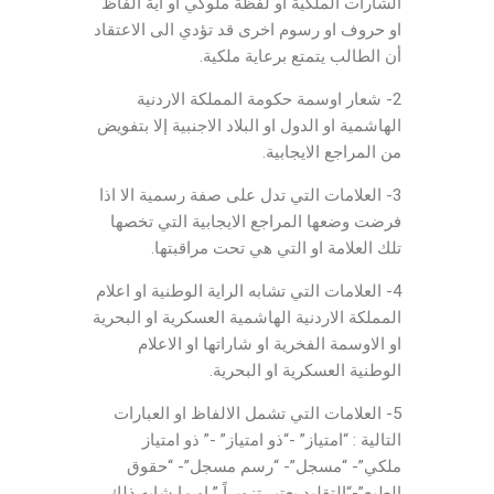
الشارات الملكية او لفظة ملوكي او أية الفاظ
او حروف او رسوم اخرى قد تؤدي الى الاعتقاد
أن الطالب يتمتع برعاية ملكية.
2- شعار اوسمة حكومة المملكة الاردنية
الهاشمية او الدول او البلاد الاجنبية إلا بتفويض
من المراجع الايجابية.
3- العلامات التي تدل على صفة رسمية الا اذا
فرضت وضعها المراجع الايجابية التي تخصها
تلك العلامة او التي هي تحت مراقبتها.
4- العلامات التي تشابه الراية الوطنية او اعلام
المملكة الاردنية الهاشمية العسكرية او البحرية
او الاوسمة الفخرية او شاراتها او الاعلام
الوطنية العسكرية او البحرية.
5- العلامات التي تشمل الالفاظ او العبارات
التالية : “امتياز” -“ذو امتياز” -” ذو امتياز
ملكي”- “مسجل”- “رسم مسجل”- “حقوق
الطبع”-“التقليد يعتبر تزويراً ” او ما شابه ذلك