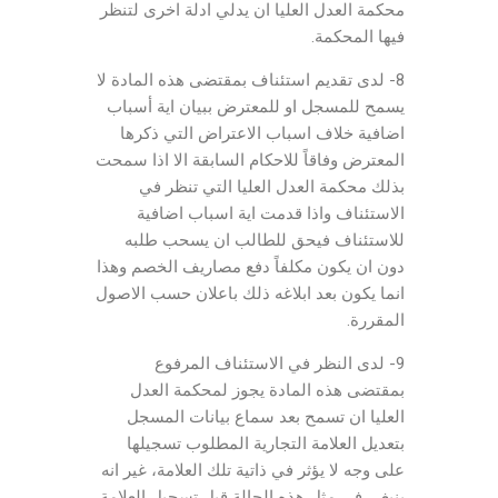
محكمة العدل العليا ان يدلي ادلة اخرى لتنظر
فيها المحكمة.
8- لدى تقديم استئناف بمقتضى هذه المادة لا
يسمح للمسجل او للمعترض ببيان اية أسباب
اضافية خلاف اسباب الاعتراض التي ذكرها
المعترض وفاقاً للاحكام السابقة الا اذا سمحت
بذلك محكمة العدل العليا التي تنظر في
الاستئناف واذا قدمت اية اسباب اضافية
للاستئناف فيحق للطالب ان يسحب طلبه
دون ان يكون مكلفاً دفع مصاريف الخصم وهذا
انما يكون بعد ابلاغه ذلك باعلان حسب الاصول
المقررة.
9- لدى النظر في الاستئناف المرفوع
بمقتضى هذه المادة يجوز لمحكمة العدل
العليا ان تسمح بعد سماع بيانات المسجل
بتعديل العلامة التجارية المطلوب تسجيلها
على وجه لا يؤثر في ذاتية تلك العلامة، غير انه
ينبغي في مثل هذه الحالة قبل تسجيل العلامة