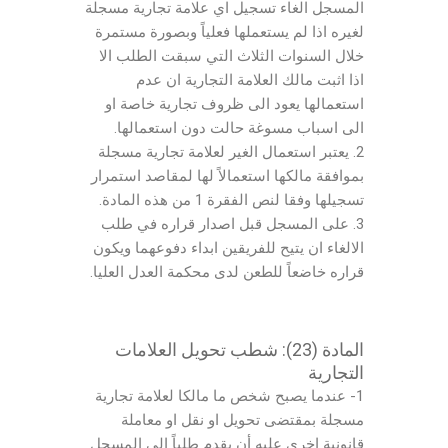
المسجل الغاء تسجيل اي علامة تجارية مسجلة
لغيره اذا لم يستعملها فعلياً وبصورة مستمرة
خلال السنوات الثلاث التي سبقت الطلب الا
اذا اثبت مالك العلامة التجارية ان عدم
استعمالها يعود الى ظروف تجارية خاصة او
الى اسباب مسوغة حالت دون استعمالها.
2. يعتبر استعمال الغير لعلامة تجارية مسجلة
بموافقة مالكها استعمالاً لها لمقاصد استمرار
تسجيلها وفقا لنص الفقرة 1 من هذه المادة.
3. على المسجل قبل اصدار قراره في طلب
الالغاء ان يتيح للفريقين ابداء دفوعهما ويكون
قراره خاضعاً للطعن لدى محكمة العدل العليا.
المادة (23): شطب تحويل العلامات
التجارية
1- عندما يصبح شخص ما مالكا لعلامة تجارية
مسجلة بمقتضى تحويل او نقل او معاملة
قانونية اخرى عليه أن يقدم طلباً الى المسجل