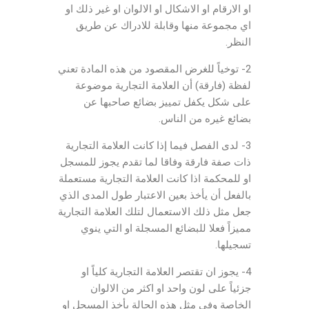
او الارقام او الاشكال او الالوان او غير ذلك او
اي مجموعة منها وقابلة للادراك عن طريق
النظر.
2- توخياً للغرض المقصود من هذه المادة تعني
لفظة (فارقة) أن العلامة التجارية موضوعة
على شكل يكفل تمييز بضائع صاحبها عن
بضائع غيره من الناس.
3- لدى الفصل فيما إذا كانت العلامة التجارية
ذات صفة فارقة وفاقا لما تقدم يجوز للمسجل
او للمحكمة اذا كانت العلامة التجارية مستعملة
بالفعل أن يأخذ بعين الاعتبار طول المدى الذي
جعل مثل ذلك الاستعمال لتلك العلامة التجارية
مميزاً فعلا للبضائع المسجلة او التي ينوي
تسجيلها.
4- يجوز ان تقتصر العلامة التجارية كلياً او
جزئياً على لون واحد او اكثر من الالوان
الخاصة وفي مثل هذه الحالة يأخذ المسجل او