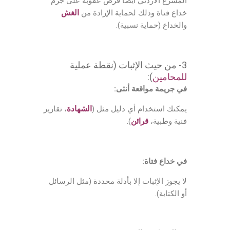
المشرع الأردني أيضا فرض عقوبة على جرم
خداع فتاة وذلك لحماية الإرادة من
الغش
والخداع (حماية نسبية).
3- من حيث الإثبات (نقطة عملية
للمحامين
):
في جريمة مواقعة أنثى:
يمكنك استخدام أي دليل مثل (
الشهادة
، تقارير
فنية وطبية،
قرائن
).
في خداع فتاة:
لا يجوز الإثبات إلا بأدلة محددة (مثل الرسائل
أو الكتابة).