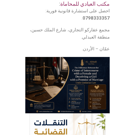
مكتب العبادي للمحاماة
:
احصل على استشارة قانونية فورية:
.
0798333357
مجمع عقاركو التجاري، شارع الملك حسين،
منطقة العبدلي.
عمّان – الأردن.