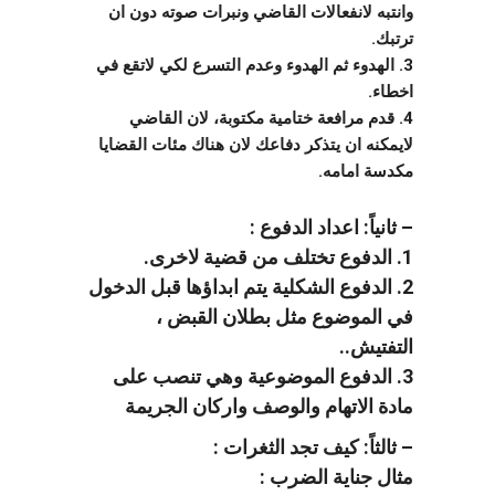
وانتبه لانفعالات القاضي ونبرات صوته دون ان
ترتبك.
3. الهدوء ثم الهدوء وعدم التسرع لكي لاتقع في
اخطاء.
4. قدم مرافعة ختامية مكتوبة، لان القاضي
لايمكنه ان يتذكر دفاعك لان هناك مئات القضايا
مكدسة امامه.
– ثانياً: اعداد الدفوع :
1. الدفوع تختلف من قضية لاخرى.
2. الدفوع الشكلية يتم ابداؤها قبل الدخول
في الموضوع مثل بطلان القبض ،
التفتيش..
3. الدفوع الموضوعية وهي تنصب على
مادة الاتهام والوصف واركان الجريمة
– ثالثاً: كيف تجد الثغرات :
مثال جناية الضرب :