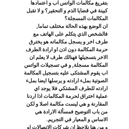
بتفريغ مكالمات الواتس اب و اعتمادها
كبينة في قضايا الذم و التحقير؟ و لا تقبل
المكالمات المسجلة؟
ان الوضع بهذه الحالة مختلف تماما,
فالشخص الذي يتكلم على الهاتف مع
طرف اخر و يسجل مكالماته هو يخترق
حرمة المكالمة دون اذن او ارادة الطرف
الاخر بتسجيلها فهنالك طرف لا يعلم ان
المكالمة مسجلة, و في تسجيلات الواتس
اب يقوم المشتكى عليه بتسجيل المكالمة
الصوتية بملء ارادته و يرسلها ايضا بملء
ارادته للطرف المشتكي فلا يوجد اي
عملية اختراق لحرمة المكالمات اذا اردنا
المقارنة و هي ليست مكالمة اصلا و لكن
من باب التوضيح فمسألة الارادة هي
الاساس و المعيار في التجريم.
و من هنا نلاحظ ان شركات الاتصالات او