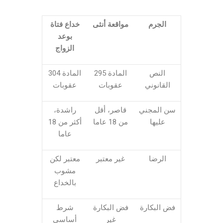
الجرم
مواقعة أنثى
خداع فتاة
بوعد
الزواج
النص
المادة 295
المادة 304
القانوني
عقوبات
عقوبات
سن المجني
قاصر، أقل
راشدة،
عليها
من 18 عاما
أكثر من 18
عاما
الرضا
غير معتبر
معتبر لكن
مشوب
بالخداع
فض البكارة
فض البكارة
شرط
غير
أساسي