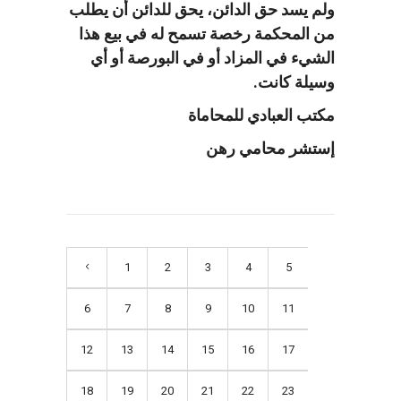
ولم يسد حق الدائن، يحق للدائن أن يطلب
من المحكمة رخصة تسمح له في بيع هذا
الشيء في المزاد أو في البورصة أو أي
وسيلة كانت.
مكتب العبادي للمحاماة
إستشر محامي رهن
1
2
3
4
5
6
7
8
9
10
11
12
13
14
15
16
17
18
19
20
21
22
23