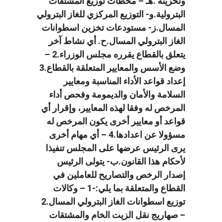
وتخزينه .هـ – محطات توزيع المشتقات
البترولية.و- التوزيع المركزي للغاز البترولي
المسال.ز- مستودعات تخزين اسطوانات
الغاز البترولي المسال.ح. أي نشاط آخر
يتعلق بالقطاع يقرره مجلس الوزراء.2 –
وضع الأسس والمعايير المتعلقة بالقطاع.3
إعداد قواعد الأداء المناسبة ومعايير
السلامة والأمان والديمومة وفحص أداء
المرخص له وفقا لهذه المعايير، وإقرار أي
قواعد أو معايير أخرى يكون المرخص له
مسؤولا عن اعدادها.4 – أي مهام أخرى
يرى الرئيس عرضها على المجلس تنفيذا
لأحكام هذا القانون.ب- يتولى الرئيس
إصدار الرخص والتصاريح للعاملين في
القطاع والمتعلقة بما يلي:-1 – وكالات
توزيع اسطوانات الغاز البترولي المسال.2
– صهاريج نقل الزيت الخام والمشتقات