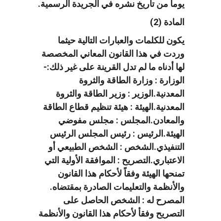
يوما من تاريخ نشره في الجريدة الرسمية.
المادة (2)
يكون للكلمات والعبارات التالية حيثما
وردت في هذا القانون المعاني المخصصة
لها أدناه ما لم تدل القرينة على غير ذلك:-
الوزارة : وزارة الطاقة والثروة
المعدنية.الوزير : وزير الطاقة والثروة
المعدنية.الهيئة : هيئة تنظيم قطاع الطاقة
والمعادن.المجلس : مجلس مفوضي
الهيئة.الرئيس : رئيس المجلس الرئيس
التنفيذي.الشخص : الشخص الطبيعي أو
الاعتباري.التصريح : الموافقة الأولية التي
تمنحها الهيئة وفقاً لأحكام هذا القانون
والأنظمة والتعليمات الصادرة بمقتضاه.
المصرح له : الشخص الحاصل على
التصريح وفقأ لأحكام هذا القانون والأنظمة