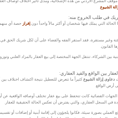
موقف المشرع الأردني من هذه الإشكالية، ومدى تأثير اختلاف أوصاف العقار
الة الشيوع
.
شريك في طلب الخروج منه:
 الحالة التي يملك فيها شخصان أو أكثر مالاً واحداً دون
إفراز
حصة أي منهم 
قتة وغير مستقرة، فقد استقر الفقه والقضاء على أن لكل شريك الحق في ط
 القانون.
ينية بين الشركاء، تنتقل الجهة المختصة إلى بيع العقار بالمزاد العلني وت
عقار بين الواقع والقيد العقاري:
ت
دعاوى إزالة الشيوع
كثيراً ما تتعرض للتعطيل نتيجة اكتشاف اختلاف بين 
ى أرض الواقع.
جهات القضائية كانت تتحفظ على بيع عقار تختلف أوصافه الواقعية عن أو
ردة في السجل العقاري، والتي يفترض أن تعكس الحالة الحقيقية للعقار.
 العملي بصورة سيئة، فكانوا يلجؤون إلى إقامة أبنية أو إضافات أو تقسيم