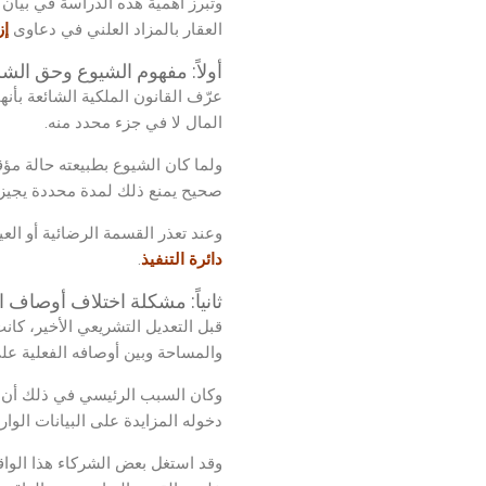
وتبرز أهمية هذه الدراسة في بيان 
العقار بالمزاد العلني في دعاوى
إز
أولاً: مفهوم الشيوع وحق ال
عرّف القانون الملكية الشائعة بأنها
المال لا في جزء محدد منه.
ولما كان الشيوع بطبيعته حالة مؤ
صحيح يمنع ذلك لمدة محددة يجيزها
وعند تعذر القسمة الرضائية أو الع
دائرة التنفيذ
.
ثانياً: مشكلة اختلاف أوصاف ال
قبل التعديل التشريعي الأخير، كان
والمساحة وبين أوصافه الفعلية عل
وكان السبب الرئيسي في ذلك أن ال
دخوله المزايدة على البيانات الوا
وقد استغل بعض الشركاء هذا الواقع