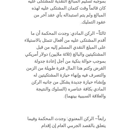
بموجبه تسليم المبالغ النقدية للمشتكى عليه
كان قائماً وقت كتمان المشتكى عليه لهذه
المبالغ ولم يتم استبداله بأي عقد آخر من
عقود التمليك
.
ثالثاً
–
الركن المادي
:
وجدت المحكمة أن ما
أقدم المشتكى عليه من أفعال تتمثل بالاستيلاء
على المبلغ النقدي المسلم إليه من قبل
المشتكيتين والبالغ
(
ثلاثة ملايين
)
دولار أمريكي
بموجب حوالة بنكية من أجل إعادة جدولة
القرض وكتم هذا المال فترة طويلة من الزمن
والتصرف فيه وإنهاء حيازة المشتكيتين له
وإنشاء حيازة جديدة يشكل من جانبه الركن
المادي بكافة عناصره
(
السلوك والنتيجة
والعلاقة السببية بينهما
).
رابعاً
–
الركن المعنوي
:
وجدت المحكمة وفيما
يتعلق بالقصد الجرمي العام إن إقدام