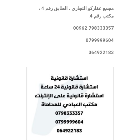
مجمع عقاركو التجاري ، الطابق رقم 4 ،
مكتب رقم 4.
798333357 00962
0799999604
064922183