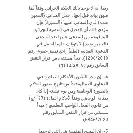
وبما أنه لا يوجد ذلك الحكم الجزائي وفقاً لما
سبق بيانه قبل انتهاء عمل المدعي (المميز
ضده) لدى المدعى عليها (المميزة) فإن
مؤدى ذلك أن الفصل في القضية الجزائية
المرفوعة من المدعى عليها ضد المدعي
(المميز ضده) لا يتوقف عليه الفصل في
الدعوى المدنية (لطفاً راجع تمييز حقوق رقم
1236/2010). مبدأ مستقى من قرار النقض
السابق رقم (4112/2018).
4- إن مدة الطعن بالأحكام الصادرة في
الدعاوى العمالية تبدأ من تاريخ صدور الحكم
بالصورة الوجاهية ومن يوم تبليغه إذا كان
بمثابة الوجاهي وفقاً لأحكام المادة (137/ج)
من قانون العمل الواجب التطبيق.( مبدأ
مستقى من قرار النقض السابق رقم
6346/2020).
5- إن اليمين المتممة هي التي توجهها