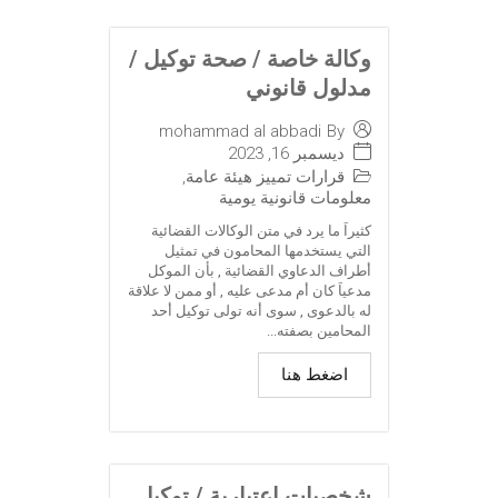
وكالة خاصة / صحة توكيل /
مدلول قانوني
mohammad al abbadi
By
ديسمبر 16, 2023
قرارات تمييز هيئة عامة
,
معلومات قانونية يومية
كثيراَ ما يرد في متن الوكالات القضائية
التي يستخدمها المحامون في تمثيل
أطراف الدعاوي القضائية , بأن الموكل
مدعياَ كان أم مدعى عليه , أو ممن لا علاقة
له بالدعوى , سوى أنه تولى توكيل أحد
المحامين بصفته...
اضغط هنا
شخصيات إعتبارية / توكيل