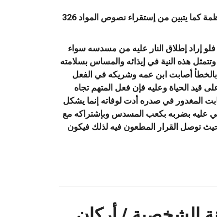
في حين أن الوفاة في الحالة الثانية تنجم عن الإهمال وقلة الإحتراز وعدم مراعاة القوانين والأنظمة كما يتبين من إستقراء نصوص المواد 326
 فلو إراد إطلاق النار عليه من مسدسه سواء
ن وتتمثل هذه النية في إيذائه والمساس بسلامته
بالخطأ أصابت ابن عمه وشريكه في الفعل
على قيد الحياة وعليه فإن فعل المتهم تجاه
ت المغدور في صدره أدت لوفاته إنما يشكل
المتهم إتجاه المجني عليه بضربه بكعب المسدس وبإشتراكه مع
ء بحدود المادتين 334 و76 من قانون العقوبات وحيث توصل القرار المطعون فيه لذلك فيكون
ينة الشخصية / أركان