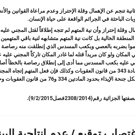
 وقلة إحتراز وأن نية المتهم لم تتجه إطلاقاً لقتل المجني عليه
ى المنطقة الخالية بل كانت نية المتهم متشابهه لنية باقي المتهمي
قاموا بضربه بالعصي وبكعب المسدس الذي إنطلقت منه رصاصة 
المكان ولو كان مريداً قتله لما غادر المكان تاركاً المجني عليه 
ي عليه بكعب المسدس مما أدى إلى إنطلاق رصاصة بالخطأ أصاب
جنحة التسبب بالوفاة بحدود المادة 343 من قانون العقوبات وكذلك فإن فعل 
المتهمين الآخرين في إيذائه يشكل جنحة الإيذا
ة رقم(2308/2014فصل9/2/2015).
غتصاب توقيع / عدم إنتاجية الب