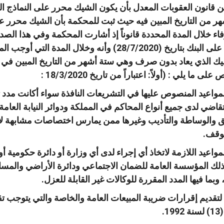
 قانون العقوبات المعدل بأن يكون الشيك محرر على النماذج البن
هر من التاريخ المبين فيه حيث ثبت للمحكمة بأن الشيك محرر على 
فاء خلال المدة المحددة قانوناً إذ أشارت المحكمة وفي هذا الصد
على البنك بتاريخ
(28/7/2020)
وأنه وخلال المدة التي أوجب ال
ك الذي يعاد بدون صرف وهي ستة أشهر من التاريخ المبين في ا
ص على ما يلي
: (
أولاً
:
اعتباراً من تاريخ
18/3/2020 :
مواعيد المنصوص عليها في التشريعات النافذة سواء أكانت مدد 
قاضي لدى جميع أنواع المحاكم في المملكة ودوائر النيابة العامة
والوساطة والتأديب وغيرها ممن يمارس اختصاصات مشابهة لا
لوقف
.
مواعيد اللازمة لاتخاذ أي إجراء لدى أي وزارة أو دائرة حكومي
لك المؤسسة العامة للضمان الاجتماعي ودائرة الأراضي والمسا
وبما فيها المدد المقررة للوكالات غير القابلة للعزل
.
تقديم إقرارات ضريبة المبيعات العامة والخاصة والتي يتوجب تقد
(13)
لسنة
1992.