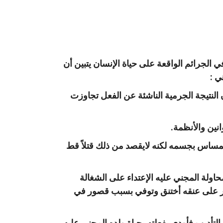
33 و64 من قانون العقوبات الباحثة في الجرائم الواقعة على حياة الإنسان يتبين أن
ي :
 النتيجة الجرمية الناشئة عن الفعل تجاوزت
نين والأنظمة.
لمساس بجسمه لكنه لايقصد من ذلك قتلاً قط
ولة المجني عليه الإعتداء على الشغالة
زير على عنقه أختنق وتوفي بسبب قصور في
لتأديب فأودى بفعلته بحياة ولده المجني عليه