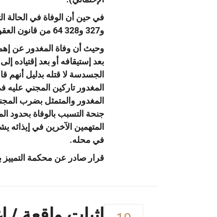
و327 و328 64 من قانون العقوبات الباحثة في الجرائم الواقعة على حياة الإنسان.
وحيث أن وفاة المغدور عن إهمال
بعد إستيقافه أو بعد إقتياده إل
الجسدسة لا قتله بدليل أنهم 
المغدور تاركين المجني عليه في 
المغدور والمتمثل بضرب المجن
في محله.
قرار صادر عن محكمة التمييز بصفتها الجزائي
إثبات واقعة / إ