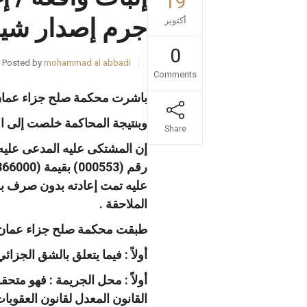
19
جرم إصدار شيك 
أكتوبر
0
Posted by
mohammad al abbadi
Comments
باشرت محكمة صلح جزاء عمان
وبنتيجة المحاكمة خلصت إلى اعت
Share
إن المشتكى عليه المدعى علي
رقم
(000553)
بقيمة
(366000)
عليه تمت إعادته بدون صرف ب
الملاحقة
.
طبقت محكمة صلح جزاء عمان ال
أولاً
:
فيما يتعلق بالشق الجزائ
أولاً
:
محل الجريمة
:
فهو متحقق
القانون المعدل لقانون العقوبات