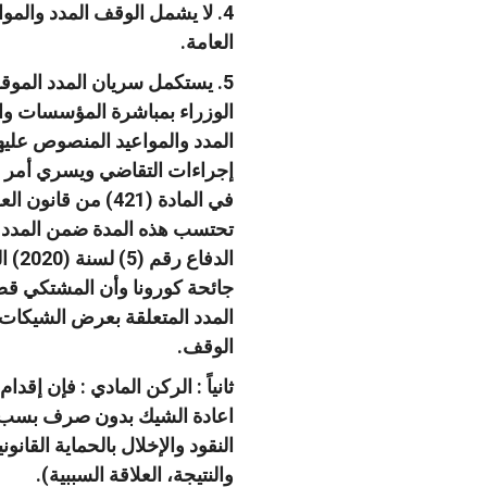
4.
لا يشمل الوقف المدد والموا
العامة
.
5.
يستكمل سريان المدد الموقو
الوزراء بمباشرة المؤسسات وال
المدد والمواعيد المنصوص عليها
إجراءات التقاضي ويسري أمر ا
في المادة
(421)
من قانون الع
تحتسب هذه المدة ضمن المدد ال
الدفاع رقم
(5)
لسنة
(2020)
ا
جائحة كورونا وأن المشتكي قصر
المدد المتعلقة بعرض الشيكات ع
الوقف
.
ثانياً
:
الركن المادي
:
فإن إقدام
اعادة الشيك بدون صرف بسب عدم
النقود والإخلال بالحماية القا
والنتيجة، العلاقة السببية
).