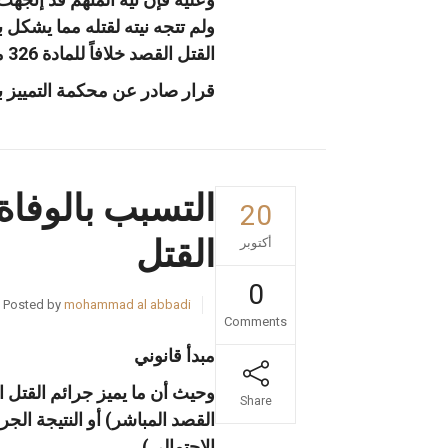
القتل القصد خلافاً للمادة 326 من القانون ذاته أو التسبب بالوفاة خلافاً لأحكام المادة 343 من القانون ذاته.
قرار صادر عن محكمة التمييز بصفتها 
التسبب بالوفاة
20
القتل
أكتوبر
0
Posted by
mohammad al abbadi
Comments
مبدأ قانوني
وحيث أن ما يميز جرائم القتل ا
Share
القصد المباشر) أو النتيجة الج
الإحتمالي).