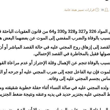
in
قرارات تمييز هيئة عامة
وحيث أنه ومن إستقراء نصوص المواد 326 و327 و328 و0
التسبب بالوفاة والضرب المفضي إلى الموت عن بعضهما البعض ه
القصد إلى إزهاق روح المجني عليه في حالة القصد المباشر أو أن
صولها فقبل بالمخاطرة في القصد الإحتمالي.
بب بالوفاة تنجم عن الإهمال وقلة الإحتراز أو عدم مراعاة القوا
موت فإن نية الفاعل تتجه إلى ضرب المجني عليه أو جرحه أو ا
اس بجسم المجني عليه إلى وفاته.
ه المجني عليه في صالة النساء أثناء حفلة خطوبة شقيقته ومحا
بط المجني عليه بجنزير حديد في يديه وعنقه ونتيجة ضغط الجن
 إلى إيذاء المجني عليه والمساس بجسمه إلا أنه بالغ في ضروب ا