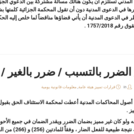
المدني تستلزم أن يكون هنالك مسألة مشتركة بين الدعوي الجزائ
ها في الدعوى المدنية دون أن تقول المحكمة الجزائية كلمتها ب
في الدعوى المدنية أن يأتي قضاؤها مناقضاً لما خلص إليه الحكم
الضرر بالتسبب / ضرر بالغير 
in
قرارات تمييز هيئة عامة
,
معلومات قانونية يومية
دة (202) من قانون أصول المحاكمات المدنية أعطت لمحكمة الاستئناف الح
ز .
فاعله ولو كان غير مميز بضمان الضرر ويقدر الضمان في جميع الأ
ل الضار ، وفقاً للمادتين (256) و (266) من القانون المدني .