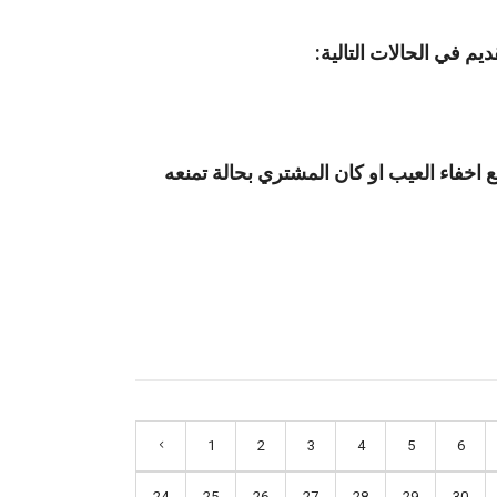
ع اخفاء العيب او كان المشتري بحالة تمنعه
1
2
3
4
5
6
24
25
26
27
28
29
30