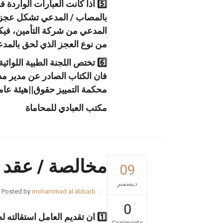
5️⃣ اذا كانت العبارات الوارد
بالمصاب / المدعي تشكل عجزا جز
من نوع العجز الذي لحق بالمدع
6️⃣ تختص اللجنة الطبية اللو
فان الكتاب الصادر عن مدير م
محكمة التمييز حقوق||هيئة عامة | رقم 37
مكتب العبادي للمحاماة
مخالصة / عقد 
09
ديسمبر
Posted by
mohammad al abbadi
0
1️⃣ ان تقديم العامل استقالت
Comments