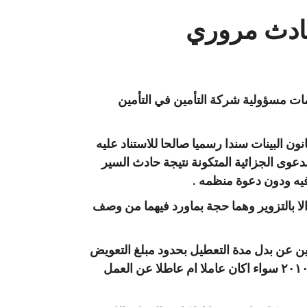
حادث مروري
يمات مسؤولية شركة التأمين في التأمين
ادث المروري المنظم من قبل الموظف المختص وفقا للمادتين(٦،٧) من قانون البينات سندا رسميا صالحا للاستناد عليه
لدعوى الجزائية المتكونة نتيجة حادث السير
يه ودون دعوة منظمه .
ا الا بالتزوير وهما حجة بماورد فيهما من وصف
مين عن بدل مدة التعطيل بحدود مبلغ التعويض
المنصوص عليه وفق احكام المادة(٣/١/٤) من تعليمات مسؤولية شركة التأمين الالزامي لسنة ٢٠١٠ سواء اكان عاملا ام عاطلا عن العمل