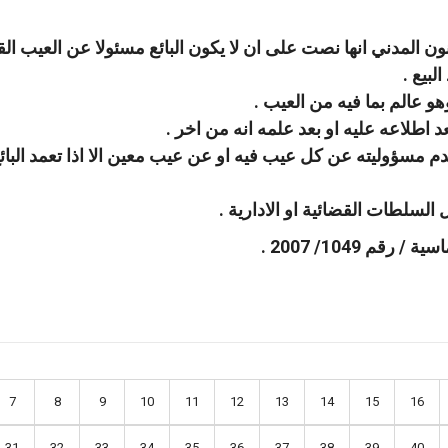
ط عدم مسؤوليته عن كل عيب فيه او عن عيب معين الا اذا تعمد البائ
م 1049/ 2007 .
7
8
9
10
11
12
13
14
15
16
31
32
33
34
35
36
37
38
39
40