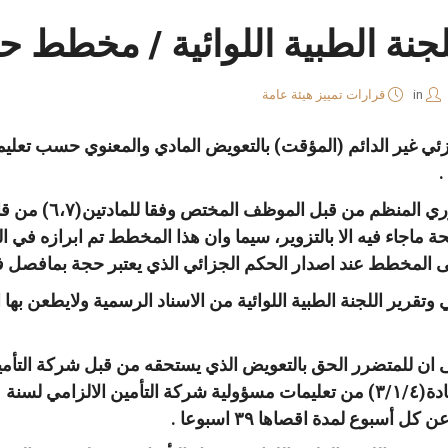
جنة الطبية اللوائية / مخطط 
in
قرارات تمييز هيئة عامة
لجزئي غير الدائم (المؤقت) بالتعويض المادي والمعنوي حسب تعل
2️⃣ يعتبر مخطط الح
ة ماجاء فيه الا بالتزوير، سيما وان هذا المخطط تم ابرازه في ا
لى المخطط عند اصدار الحكم الجزائي الذي يعتبر حجة بمافصل ف
عي وتقرير اللجنة الطبية اللوائية من الاسناد الرسمية ولايطعن به
 على ان للمتضرر الحق بالتعويض الذي يستحقه من قبل شركة التأ