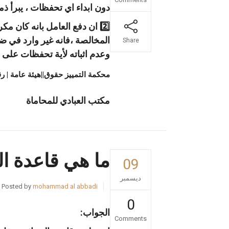
دون ابداء اي تحفظات ، يبرأ ذ
2️⃣ ان دفع العامل بانه كان 
المخالصة ،فانه غير وارد في ضو
Share
وعدم اثباته لأية تحفظات على
محكمة التمييز حقوق||هيئة عامة | رقم 1635/ 021
مكتب العبادي للمحاماة
ما هي قاعدة ال
09
ديسمبر
Posted by
mohammad al abbadi
0
الجواب:
Comments