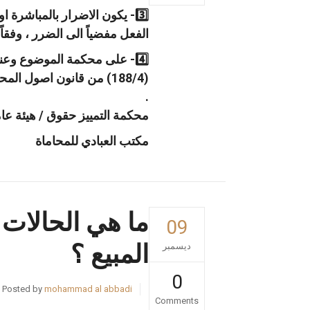
3️⃣- يكون الاضرار بالمباشرة
الفعل مفضياً الى الضرر ، وفقاً لأحكام المادة (7
4️⃣- على محكمة الموضوع وعن
(188/4) من قانون اصول المحاكمات المدنية .
.
محكمة التمييز حقوق / هيئة عامة / رقم 4
مكتب العبادي للمحاماة
ما هي الحالات ا
09
المبيع ؟
ديسمبر
0
Posted by
mohammad al abbadi
Comments