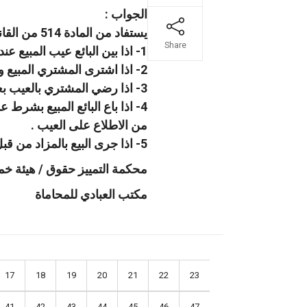
الجواب :
يستفاد من المادة 514 من القانون المدني انها نصت على ان لا يكون البائع مسئولا عن العيب القديم في الحالات التالية:
Share
1- اذا بين البائع عيب المبيع عند البيع .
2- اذا اشترى المشتري المبيع وهو عالم بما فيه من العيب .
3- اذا رضي المشتري بالعيب بعد اطلاعه عليه او بعد علمه انه من اخر .
4- اذا باع البائع المبيع بشر
من الاطلاع على العيب .
5- اذا جرى البيع بالمزاد من قبل السلطات القضائية او الادارية .
محكمة التمييز حقوق / هيئة خماسية / رق
مكتب العبادي للمحاماة
17
18
19
20
21
22
23
41
42
43
44
45
46
47