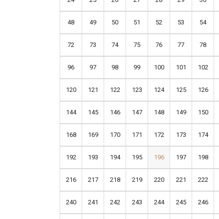
48
49
50
51
52
53
54
72
73
74
75
76
77
78
96
97
98
99
100
101
102
120
121
122
123
124
125
126
144
145
146
147
148
149
150
168
169
170
171
172
173
174
192
193
194
195
196
197
198
216
217
218
219
220
221
222
240
241
242
243
244
245
246