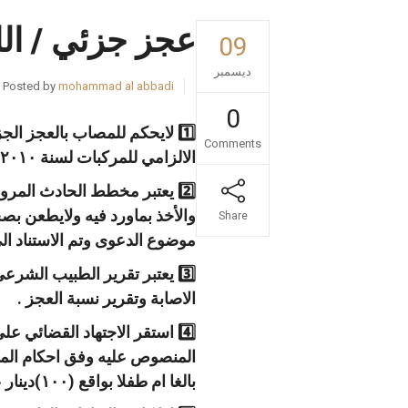
عجز جزئي / الل
09
ديسمبر
Posted by
mohammad al abbadi
0
1️⃣ لايحكم للمصاب بالعجز ا
Comments
الالزامي للمركبات لسنة ٢٠١٠ .
والأخذ بماورد فيه ولايطعن بصح
Share
موضوع الدعوى وتم الاستناد ا
3️⃣ يعتبر تقرير الطبيب الشر
الاصابة وتقرير نسبة العجز .
4️⃣ استقر الاجتهاد القضائي
بالغا ام طفلا بواقع (١٠٠)دينار عن كل أسبوع لمدة اقصاها ٣٩ اسبوعا .