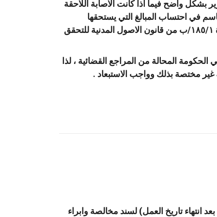
قرير بشكل واضح فيما اذا كانت الاصابة اللاحقة
حاسم في احتساب المبالغ التي يستحقها
المدعي من شركة التأمين، فيكون على المحكمة استعمال صلاحياتها المنصوص عليها في المادة ١٨٥/١/ب من قانون الاصول المدنية للتحقق
في الحكومة المحالة من المراجع القضائية ، لذا
غير مختصة بذلك وواجب الاستبعاد .
بعد انتهاء تاريخ العمل) لسند مخالصة وابراء