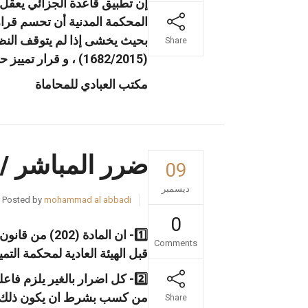
إن تطبيق قاعدة الجزائي يعقل 
المحكمة المدنية أن تحسم قرار
بحيث يخشى إذا لم يتوقف النظر 
Share
(1682/2015) ، و قرار تمييز حقوق رقم 1757/2018 .
مكتب العبادي للمحاماة
ضرر المباشر / 
09
ديسمبر
Posted by
mohammad al abbadi
0
1️⃣- ان الما
Comments
قبل الهيئة العادية لمحكمة التميي
2️⃣- كل اضرار بالغير يلزم 
من كسب بشرط ان يكون ذلك نتيجة طبيعية للفع
Share