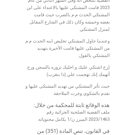
القضية تتلخص انه وفي الشهر الثاني من عام
2023 قامت المشتكى عليها بالاعتداء على ابن
المشتكي الحدث م.م بالضرب حيث قامت
بعضه وخمشه وكان ذلك في الشارع المقابل
لمنزل المشتكي.
وعندما حاول المشتكي تخليص ابنه الحدث م.م
من المشتكى عليها قامت الأخيرة بتهديد
المشتكي بالقول:
(رح اشتكي عليك و اخليك تزوره بالسجن ورح
أتهمك إنك تهجمت علي إذا بتقرب).
حيث تأثر المشتكي من تهديد المشتكى عليها و
تقدم بالشكوى وجرت الملاحقة.
هذه الوقائع ثابتة للمحكمة من خلال:
ملف القضية الصلحية الجزائية رقم
2023/1463 المبرز ن/1 بكامل محتوياته.
في القانون، تنص المادة (351) من