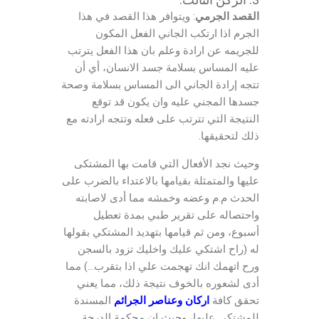
القصد الجرمي
: ويتوافر هذا القصد في هذا
الجرم اذا ارتكب الجاني الفعل المكون
للجريمه عن ارادة وعلم بان هذا الفعل يترتب
عليه المساس بسلامة جسد الانسان، أي أن
تتجه إرادة الجاني الى المساس بسلامة وصحة
جسدها المجني عليه وان يكون قد توقع
النتيجة التي تترتب على فعله وتتجه ارادته مع
ذلك لتحقيقها.
وحيث نجد الأفعال التي قامت بها المشتكى
عليها والمتمثلة بقيامها بالاعتداء بالضرب على
الحدث م.م وعضه وخمشه مما أدى لاصابته
واحتصاله على تقرير طبي بمدة تعطيل
أسبوع، ومن ثم قيامها بتهديد المشتكي بقولها
له (راح اشتكي عليك واخليك تزود بالسجن
ورح اتهمك انك تهجمت علي اذا بتقرب…) مما
أدى لشعوره بالخوف نتيجة ذلك، مما يعني
تحقق كافة
اركان وعناصر الجرائم
المسندة
للمشتكى عليها، وحيث ان محكمة الدرجة