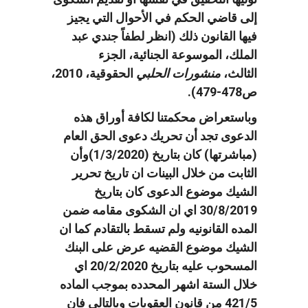
إلى قاضي الحكم في الأحوال التي يجيز
فيها القانون ذلك (انظر لطفاً جندي عبد
الملك، الموسوعة الجنائية، الجزء
الثالث،
منشورات
الحلبي
الحقوقية، 2010،
ص478-479).
وباستعراض محكمتنا لكافة أوراق هذه
الدعوى تجد أن تحريك دعوى الحق العام
(مباشرتها) كان بتاريخ (1/3/2020)وأن
الثابت من خلال البينات ان تاريخ تحرير
الشيك موضوع الدعوى كان بتاريخ
30/8/2019 اي ان الشكوى مقامه ضمن
المده القانونيه ولم تسقط بالتقادم كما ان
الشيك موضوع القضيه عرض على البنك
المسحوب عليه بتاريخ 20/2/2020 اي
خلال الستة اشهر المحدده بموجب الماده
421/5 من قانون العقوبات وبالتالي فان