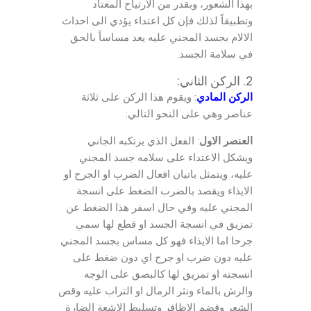
بهذا الشعور، وبقدر من الارتياح المعتاد
وتطبيقاً لذلك فإن كل اعتداء يؤدي الى احداث
الالام بجسد المجني عليه يعد مساساً بالحق
في سلامة الجسد.
2. الركن الثاني:
الركن المادي
: ويقوم هذا الركن على ثلاثة
عناصر وهي على النحو التالي:
العنصر الاول
: الفعل الذي يرتكبه الجاني
ويشكل الاعتداء على سلامه جسد المجني
عليه، ويتمثل باتيان افعال الضرب او الجرح او
الايذاء ويقصد بالضرب الضغط على انسجة
المجني عليه وفي حال اسفر هذا الضغط عن
تمزيق في انسجة الجسد او قطع لها سمي
جرحا اما الايذاء فهو كل مساس بجسد المجني
عليه دون ضرب او جرح اي دون ضغط على
انسجته او تمزيق لها كالبصق على الوجه
والرش بالماء ونثر الرمال او التراب عليه وقص
الشعر وقضم الاظافر وتسليط الاشعة الضارة