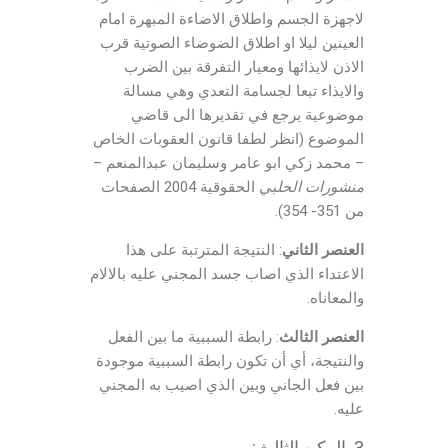
لاجهزة الجسم واطلاق الاضاءة المبهرة امام
العينين ليلا او اطلاق الضوضاء الصوتية قرب
الاذن لايذائها ومعيار التفرقة بين الضرب
والايذاء تبعا لجسامة التعدي وهي مسالة
موضوعية يرجع في تقديرها الى قاضي
الموضوع (انظر لطفا قانون العقوبات الخاص
– محمد زكي ابو عامر وسليمان عبدالمنعم –
منشورات
الحلبي
الحقوقية 2004 الصفحات
من 351- 354).
العنصر الثاني
: النتيجة المترتبة على هذا
الاعتداء الذي اصاب جسد المجني عليه بالالام
والمعاناه.
العنصر الثالث
: رابطة السببية ما بين الفعل
والنتيجة، أي أن تكون رابطة السببية موجودة
بين فعل الجاني وبين الذي اصيب به المجني
عليه.
3. الركن الثالث: