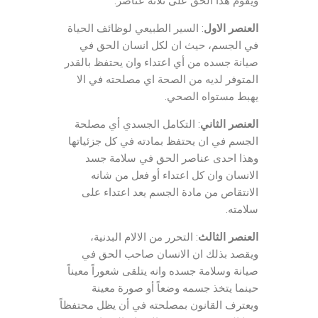
ويقوم هذا الحق على ثلاثة عناصر:
العنصر الاول
: السير الطبيعي لوظائف الحياة
في الجسم، حيث ان لكل انسان الحق في
صيانة جسده من أي اعتداء وان يحتفظ بالقدر
المتوفر لديه من الصحة اي مصلحته في الا
يهبط مستواه الصحي.
العنصر الثاني
: التكامل الجسدي أي مصلحة
الجسم في ان يحتفظ بمادته في كل جزئياتها
وهذا احدى عناصر الحق في سلامة جسد
الانسان وان كل اعتداء أو فعل من شانه
الانتقاص من مادة الجسم يعد اعتداء على
سلامته.
العنصر الثالث
: التحرر من الالام البدنية،
ويقصد بذلك ان الانسان صاحب الحق في
صيانة وسلامة جسده وانه يتلقى شعوراً معيناً
حينما يتخذ جسمه وضعاً أو صورة معينة
ويعترف القانون بمصلحته في أن يظل محتفظاً