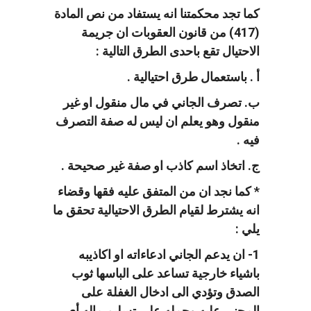
كما تجد محكمتنا انه يستفاد من نص المادة
(417) من قانون العقوبات ان جريمة
الاحتيال تقع باحدى الطرق التالية :
أ . باستعمال طرق احتيالية .
ب. تصرف الجاني في مال منقول او غير
منقول وهو يعلم ان ليس له صفة التصرف
فيه .
ج. اتخاذ اسم كاذب او صفة غير صحيحة .
* كما نجد ان من المتفق عليه فقها وقضاء
انه يشترط لقيام الطرق الاحتيالية تحقق ما
يلي :
1- ان يدعم الجاني ادعاءاته او اكاذيبه
باشياء خارجية تساعد على الباسها ثوب
الصدق وتؤدي الى ادخال الغفلة على
المجني عليه وحمله على تسليم ماله أي