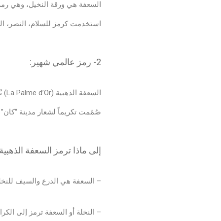
السعفة هي ورقة النخيل، وهي رمز
استخدمت كرمز للسلام، النصر، الش
2- رمز عالمي شهير:
السعفة الذهبية (La Palme d’Or) تُستخدم كأعلى وسام يُمنح في مهرجان كان السينمائي الدولي في فرنسا، منذ عام 1955.
صُمّمت تكريماً لشعار مدينة “كان
إلى ماذا ترمز السعفة الذهبية:
– السعفة هي الدرع والسيف للنخلة
– النخلة أو السعفة ترمز إلى الكرا