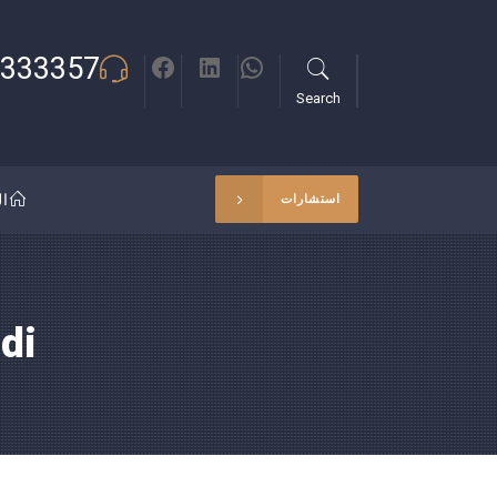
333357
Search
ال
استشارات
di