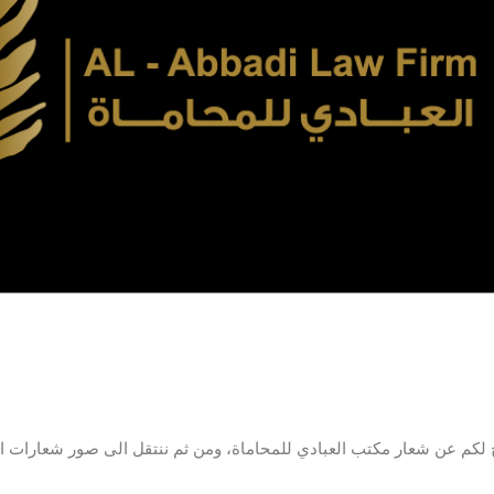
كم عن شعار مكتب العبادي للمحاماة، ومن ثم ننتقل الى صور شعارات اقترح