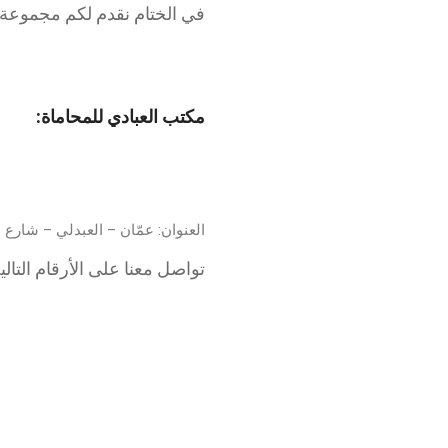
في الختام نقدم لكم مجموع
شعار محامي
مكتب العبادي للمحاماة:
العنوان: عمّان – العبدلي – شارع 
تواصل معنا على الأرقام التالية: 0798333357 / 0799999604 / 22183